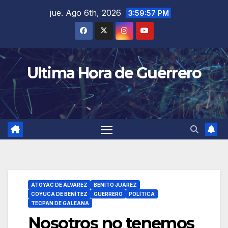
Saltar
jue. Ago 6th, 2026
3:59:58 PM
al
contenido
Ultima Hora de Guerrero
ATOYAC DE ÁLVAREZ
BENITO JUÁREZ
COYUCA DE BENÍTEZ
GUERRERO
POLÍTICA
TECPAN DE GALEANA
Nosotros no tenemos