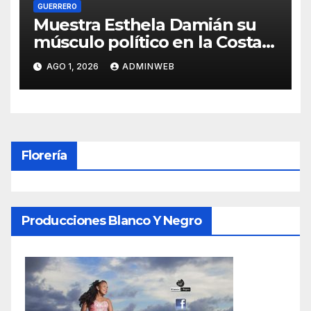
GUERRERO
Muestra Esthela Damián su
músculo político en la Costa
Grande: más de 2 mil
AGO 1, 2026
ADMINWEB
personas abarrotaron
asamblea en agua de correa
Florería
Producciones Blanco Y Negro