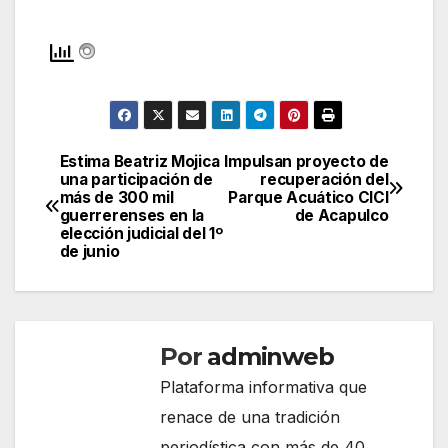
Estima Beatriz Mojica
Impulsan proyecto de
Navegación
una participación de
recuperación del
más de 300 mil
Parque Acuático CICI
de
guerrerenses en la
de Acapulco
elección judicial del 1º
entradas
de junio
Por
adminweb
Plataforma informativa que
renace de una tradición
periodística con más de 40