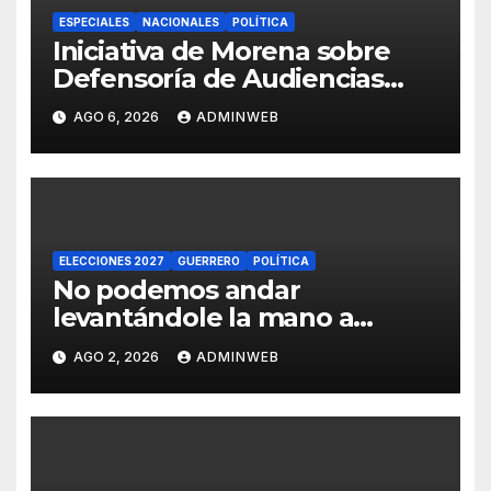
ESPECIALES
NACIONALES
POLÍTICA
Iniciativa de Morena sobre
Defensoría de Audiencias
pretende controlar
AGO 6, 2026
ADMINWEB
contenidos de medios de
comunicación y limitar
libertad de expresión: Manuel
Añorve
ELECCIONES 2027
GUERRERO
POLÍTICA
No podemos andar
levantándole la mano a
Anayín Canallín, eso no se
AGO 2, 2026
ADMINWEB
vale: Esthela Damián