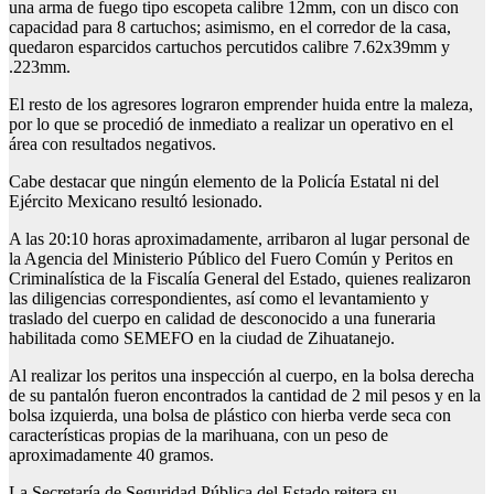
una arma de fuego tipo escopeta calibre 12mm, con un disco con
capacidad para 8 cartuchos; asimismo, en el corredor de la casa,
quedaron esparcidos cartuchos percutidos calibre 7.62x39mm y
.223mm.
El resto de los agresores lograron emprender huida entre la maleza,
por lo que se procedió de inmediato a realizar un operativo en el
área con resultados negativos.
Cabe destacar que ningún elemento de la Policía Estatal ni del
Ejército Mexicano resultó lesionado.
A las 20:10 horas aproximadamente, arribaron al lugar personal de
la Agencia del Ministerio Público del Fuero Común y Peritos en
Criminalística de la Fiscalía General del Estado, quienes realizaron
las diligencias correspondientes, así como el levantamiento y
traslado del cuerpo en calidad de desconocido a una funeraria
habilitada como SEMEFO en la ciudad de Zihuatanejo.
Al realizar los peritos una inspección al cuerpo, en la bolsa derecha
de su pantalón fueron encontrados la cantidad de 2 mil pesos y en la
bolsa izquierda, una bolsa de plástico con hierba verde seca con
características propias de la marihuana, con un peso de
aproximadamente 40 gramos.
La Secretaría de Seguridad Pública del Estado reitera su