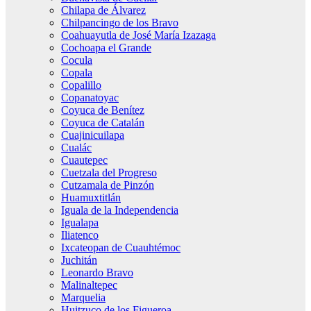
Chilapa de Álvarez
Chilpancingo de los Bravo
Coahuayutla de José María Izazaga
Cochoapa el Grande
Cocula
Copala
Copalillo
Copanatoyac
Coyuca de Benítez
Coyuca de Catalán
Cuajinicuilapa
Cualác
Cuautepec
Cuetzala del Progreso
Cutzamala de Pinzón
Huamuxtitlán
Iguala de la Independencia
Igualapa
Iliatenco
Ixcateopan de Cuauhtémoc
Juchitán
Leonardo Bravo
Malinaltepec
Marquelia
Huitzuco de los Figueroa