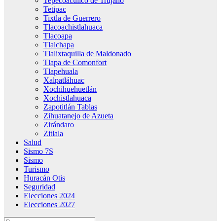
Tepecoacuilco de Trujano
Tetipac
Tixtla de Guerrero
Tlacoachistlahuaca
Tlacoapa
Tlalchapa
Tlalixtaquilla de Maldonado
Tlapa de Comonfort
Tlapehuala
Xalpatláhuac
Xochihuehuetlán
Xochistlahuaca
Zapotitlán Tablas
Zihuatanejo de Azueta
Zirándaro
Zitlala
Salud
Sismo 7S
Sismo
Turismo
Huracán Otis
Seguridad
Elecciones 2024
Elecciones 2027