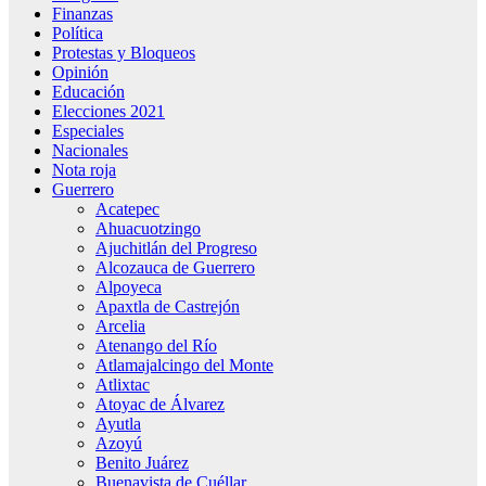
Finanzas
Política
Protestas y Bloqueos
Opinión
Educación
Elecciones 2021
Especiales
Nacionales
Nota roja
Guerrero
Acatepec
Ahuacuotzingo
Ajuchitlán del Progreso
Alcozauca de Guerrero
Alpoyeca
Apaxtla de Castrejón
Arcelia
Atenango del Río
Atlamajalcingo del Monte
Atlixtac
Atoyac de Álvarez
Ayutla
Azoyú
Benito Juárez
Buenavista de Cuéllar