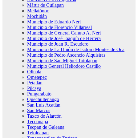
Mártir de Cuilapan
Metlatónoc
Mochitlán
Municipio de Eduardo Neri
Municipio de Florencio Villarreal
Municipio de General Canuto A. Neri
Municipio de José Joaquín de Herrera
Municipio de Juan R. Escudero
Municipio de La Unión de Isidoro Montes de Oca
Municipio de Pedro Ascencio Alquisiras
Municipio de San Miguel Totolapan
Municipio General Heliodoro Castillo
Olinalá
Ometepec
Petatlán
Pilcaya
Pungarabato
Quechultenango
San Luis Acatlán
San Marcos
Taxco de Alarcón
Tecoanapa
Tecpan de Galeana
Teloloapan