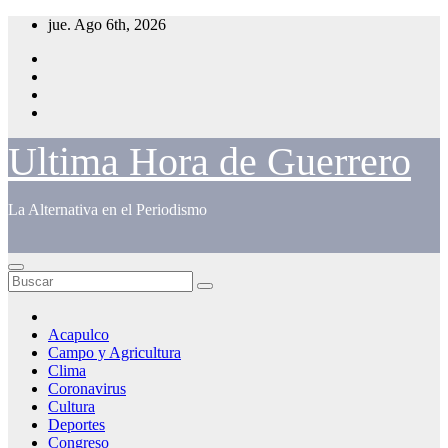
Saltar
jue. Ago 6th, 2026
al
contenido
Ultima Hora de Guerrero
La Alternativa en el Periodismo
Acapulco
Campo y Agricultura
Clima
Coronavirus
Cultura
Deportes
Congreso