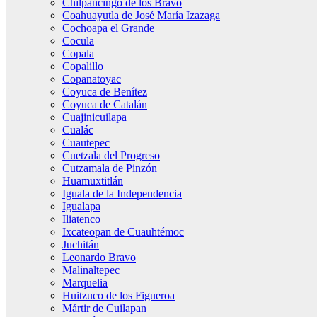
Chilpancingo de los Bravo
Coahuayutla de José María Izazaga
Cochoapa el Grande
Cocula
Copala
Copalillo
Copanatoyac
Coyuca de Benítez
Coyuca de Catalán
Cuajinicuilapa
Cualác
Cuautepec
Cuetzala del Progreso
Cutzamala de Pinzón
Huamuxtitlán
Iguala de la Independencia
Igualapa
Iliatenco
Ixcateopan de Cuauhtémoc
Juchitán
Leonardo Bravo
Malinaltepec
Marquelia
Huitzuco de los Figueroa
Mártir de Cuilapan