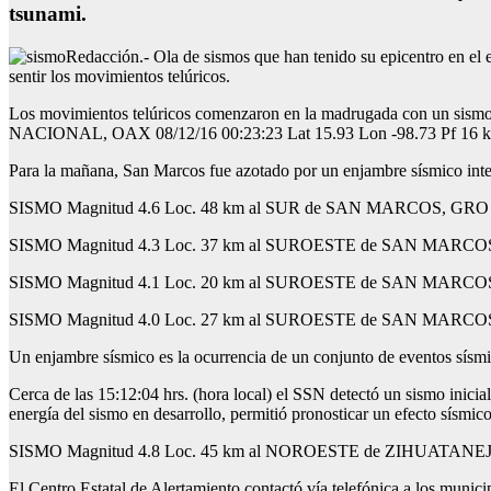
tsunami.
Redacción.- Ola de sismos que han tenido su epicentro en el e
sentir los movimientos telúricos.
Los movimientos telúricos comenzaron en la madrugada con un sis
NACIONAL, OAX 08/12/16 00:23:23 Lat 15.93 Lon -98.73 Pf 16 km”
Para la mañana, San Marcos fue azotado por un enjambre sísmico integ
SISMO Magnitud 4.6 Loc. 48 km al SUR de SAN MARCOS, GRO 08/
SISMO Magnitud 4.3 Loc. 37 km al SUROESTE de SAN MARCOS, G
SISMO Magnitud 4.1 Loc. 20 km al SUROESTE de SAN MARCOS, G
SISMO Magnitud 4.0 Loc. 27 km al SUROESTE de SAN MARCOS, G
Un enjambre sísmico es la ocurrencia de un conjunto de eventos sísmi
Cerca de las 15:12:04 hrs. (hora local) el SSN detectó un sismo inici
energía del sismo en desarrollo, permitió pronosticar un efecto sísmi
SISMO Magnitud 4.8 Loc. 45 km al NOROESTE de ZIHUATANEJO, 
El Centro Estatal de Alertamiento contactó vía telefónica a los muni