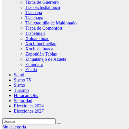
Tixtla de Guerrero
Tlacoachistlahuaca
Tlacoapa
Tlalchapa
Tlalixtaquilla de Maldonado
Tlapa de Comonfort
Tlapehuala
Xalpatláhuac
Xochihuehuetlán
Xochistlahuaca
Zapotitlán Tablas
Zihuatanejo de Azueta
Zirándaro
Zitlala
Salud
Sismo 7S
Sismo
Turismo
Huracán Otis
Seguridad
Elecciones 2024
Elecciones 2027
Sin categoría