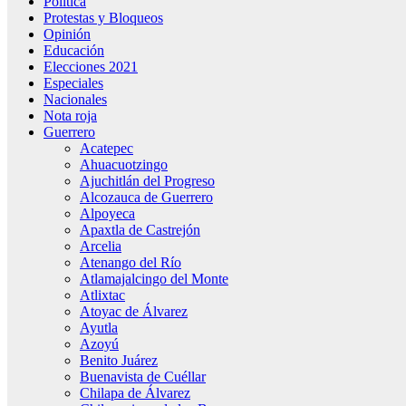
Política
Protestas y Bloqueos
Opinión
Educación
Elecciones 2021
Especiales
Nacionales
Nota roja
Guerrero
Acatepec
Ahuacuotzingo
Ajuchitlán del Progreso
Alcozauca de Guerrero
Alpoyeca
Apaxtla de Castrejón
Arcelia
Atenango del Río
Atlamajalcingo del Monte
Atlixtac
Atoyac de Álvarez
Ayutla
Azoyú
Benito Juárez
Buenavista de Cuéllar
Chilapa de Álvarez