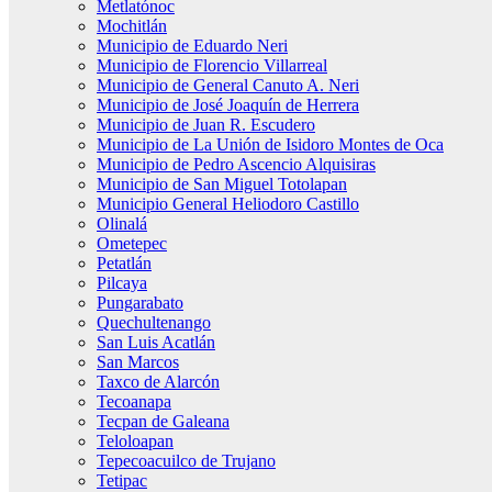
Metlatónoc
Mochitlán
Municipio de Eduardo Neri
Municipio de Florencio Villarreal
Municipio de General Canuto A. Neri
Municipio de José Joaquín de Herrera
Municipio de Juan R. Escudero
Municipio de La Unión de Isidoro Montes de Oca
Municipio de Pedro Ascencio Alquisiras
Municipio de San Miguel Totolapan
Municipio General Heliodoro Castillo
Olinalá
Ometepec
Petatlán
Pilcaya
Pungarabato
Quechultenango
San Luis Acatlán
San Marcos
Taxco de Alarcón
Tecoanapa
Tecpan de Galeana
Teloloapan
Tepecoacuilco de Trujano
Tetipac