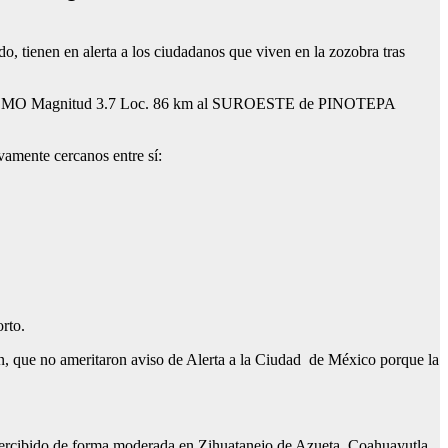
o, tienen en alerta a los ciudadanos que viven en la zozobra tras
er. “SISMO Magnitud 3.7 Loc. 86 km al SUROESTE de PINOTEPA
vamente cercanos entre sí:
rto.
lán, que no ameritaron aviso de Alerta a la Ciudad de México porque la
e percibido de forma moderada en Zihuatanejo de Azueta, Coahuayutla