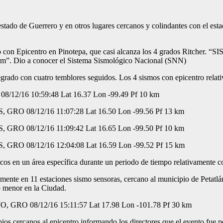
stado de Guerrero y en otros lugares cercanos y colindantes con el estad
mo con Epicentro en Pinotepa, que casi alcanza los 4 grados Ritch
. Dio a conocer el Sistema Sismológico Nacional (SNN)
rado con cuatro temblores seguidos. Los 4 sismos con epicentro relati
12/16 10:59:48 Lat 16.37 Lon -99.49 Pf 10 km
RO 08/12/16 11:07:28 Lat 16.50 Lon -99.56 Pf 13 km
RO 08/12/16 11:09:42 Lat 16.65 Lon -99.50 Pf 10 km
RO 08/12/16 12:04:08 Lat 16.59 Lon -99.52 Pf 15 km
cos en un área específica durante un periodo de tiempo relativamente co
almente en 11 estaciones sismo sensoras, cercano al municipio de Petat
co menor en la Ciudad.
GRO 08/12/16 15:11:57 Lat 17.98 Lon -101.78 Pf 30 km
cipios cercanos al epicentro informando los directores que el evento fu