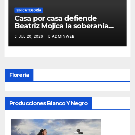
SIN CATEGORÍA
Casa por casa defiende
Beatriz Mojica la soberanía
nacional en Tlapa
JUL 20, 2026
ADMINWEB
Florería
Producciones Blanco Y Negro