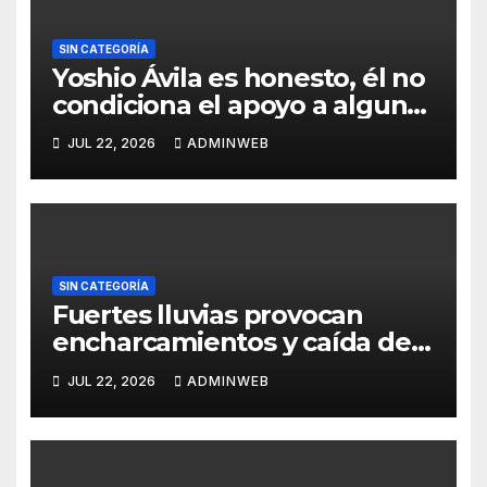
SIN CATEGORÍA
Yoshio Ávila es honesto, él no
condiciona el apoyo a alguna
figura política por una
JUL 22, 2026
ADMINWEB
candidatura
SIN CATEGORÍA
Fuertes lluvias provocan
encharcamientos y caída de
un árbol, sin daños graves en
JUL 22, 2026
ADMINWEB
Acapulco