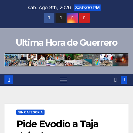
Saltar
sáb. Ago 8th, 2026
8:59:01 PM
al
contenido
Ultima Hora de Guerrero
SIN CATEGORÍA
Pide Evodio a Taja