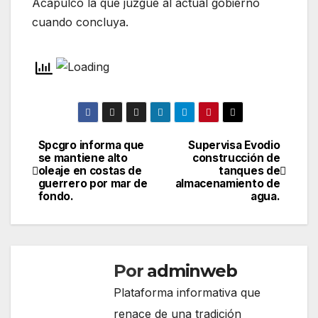
Acapulco la que juzgue al actual gobierno
cuando concluya.
Spcgro informa que
Supervisa Evodio
Navegación
se mantiene alto
construcción de
oleaje en costas de
tanques de
de
guerrero por mar de
almacenamiento de
fondo.
agua.
entradas
Por
adminweb
Plataforma informativa que
renace de una tradición