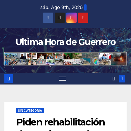
Saltar
sáb. Ago 8th, 2026
al
contenido
Ultima Hora de Guerrero
SIN CATEGORÍA
Piden rehabilitación