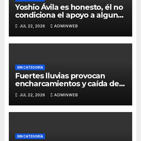
Yoshio Ávila es honesto, él no
condiciona el apoyo a alguna
figura política por una
JUL 22, 2026
ADMINWEB
candidatura
SIN CATEGORÍA
Fuertes lluvias provocan
encharcamientos y caída de
un árbol, sin daños graves en
JUL 22, 2026
ADMINWEB
Acapulco
SIN CATEGORÍA