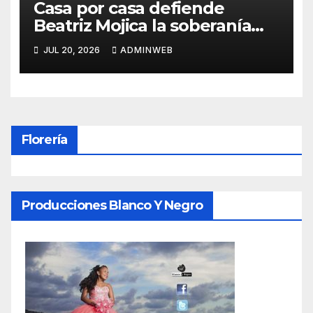
Casa por casa defiende
Beatriz Mojica la soberanía
nacional en Tlapa
JUL 20, 2026
ADMINWEB
Florería
Producciones Blanco Y Negro