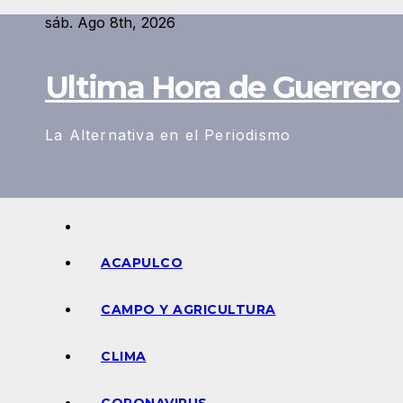
Saltar
sáb. Ago 8th, 2026
al
contenido
Ultima Hora de Guerrero
La Alternativa en el Periodismo
ACAPULCO
CAMPO Y AGRICULTURA
CLIMA