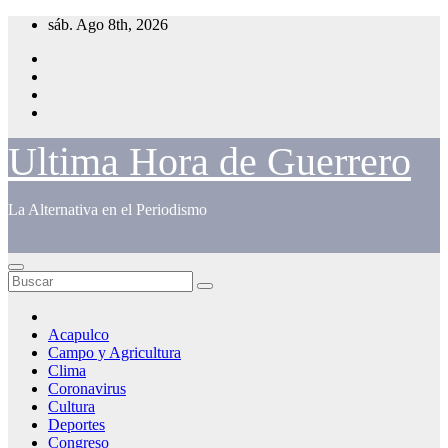
Saltar
sáb. Ago 8th, 2026
al
contenido
Ultima Hora de Guerrero
La Alternativa en el Periodismo
Acapulco
Campo y Agricultura
Clima
Coronavirus
Cultura
Deportes
Congreso