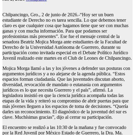
Chilpancingo, Gro., 2 de junio de 2026.-“Hoy ser un buen
estudiante de Derecho no es tarea sencilla. Lo que debemos tener
claro es que cualquier cosa que hagamos tiene que ser con muchas
ganas y con mucha información. Para que podamos ser
profesionistas más presentes”. Ese fue el mensaje central de la
senadora Beatriz Mojica Morga ante estudiantes de la Facultad de
Derecho de la Universidad Autónoma de Guerrero, durante su
participación como invitada especial en el Debate Político Jurídico
Juvenil realizado este martes en el Club de Leones de Chilpancingo.
Mojica Morga llamó a las y los jóvenes a defender sus posturas con
argumentos jurídicos y a no alejarse de la agenda pública. “Estos
espacios forman ciudadanía. Que las juventudes discutan aborto,
diversidad, revocación de mandato o eutanasia con argumentos
jurídicos es lo que necesita Guerrero y el país”, afirmó. La
legisladora insistió en que la ciencia jurídica acompaña todas las
etapas de la vida y reiteró su compromiso de abrir puertas para que
más jóvenes lleguen a los espacios de toma de decisiones. “Quería
darles un reconocimiento. El diagnóstico de la juventud del sur es
clave. Muchísimas gracias”, dijo al cerrar su participación.
El encuentro se realizó a las 10:30 de la mañana y fue convocado
por la Red Juvenil por México Estado de Guerrero, la Dra. Ma.