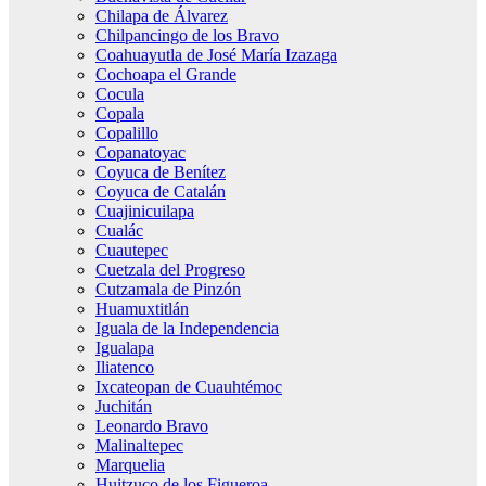
Chilapa de Álvarez
Chilpancingo de los Bravo
Coahuayutla de José María Izazaga
Cochoapa el Grande
Cocula
Copala
Copalillo
Copanatoyac
Coyuca de Benítez
Coyuca de Catalán
Cuajinicuilapa
Cualác
Cuautepec
Cuetzala del Progreso
Cutzamala de Pinzón
Huamuxtitlán
Iguala de la Independencia
Igualapa
Iliatenco
Ixcateopan de Cuauhtémoc
Juchitán
Leonardo Bravo
Malinaltepec
Marquelia
Huitzuco de los Figueroa