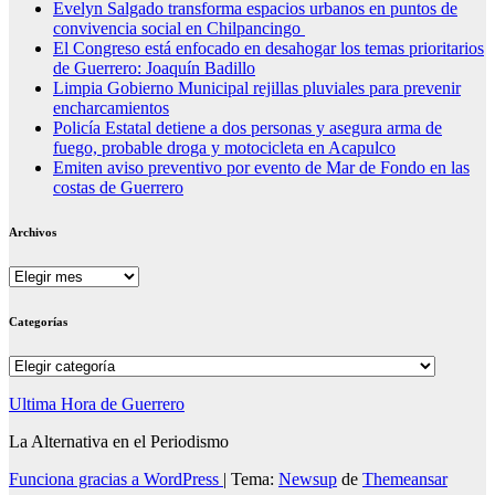
Evelyn Salgado transforma espacios urbanos en puntos de
convivencia social en Chilpancingo
El Congreso está enfocado en desahogar los temas prioritarios
de Guerrero: Joaquín Badillo
Limpia Gobierno Municipal rejillas pluviales para prevenir
encharcamientos
Policía Estatal detiene a dos personas y asegura arma de
fuego, probable droga y motocicleta en Acapulco
Emiten aviso preventivo por evento de Mar de Fondo en las
costas de Guerrero
Archivos
Archivos
Categorías
Categorías
Ultima Hora de Guerrero
La Alternativa en el Periodismo
Funciona gracias a WordPress
|
Tema:
Newsup
de
Themeansar