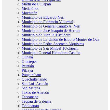
Mártir de Cuilapan
Metlatónoc
Mochitlán
Municipio de Eduardo Neri
Municipio de Florencio Villarreal
Municipio de General Canuto A. Neri
Municipio de José Joaquín de Herrera
Municipio de Juan R. Escudero
Municipio de La Unión de Isidoro Montes de Oca
Municipio de Pedro Ascencio Alquisiras
Municipio de San Miguel Totolapan
Municipio General Heliodoro Castillo
Olinalá
Ometepec
Petatlán
Pilcaya
Pungarabato
Quechultenango
San Luis Acatlán
San Marcos
Taxco de Alarcón
Tecoanapa
Tecpan de Galeana
Teloloapan