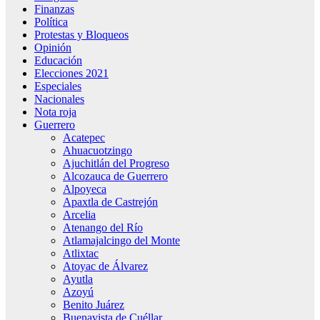
Finanzas
Política
Protestas y Bloqueos
Opinión
Educación
Elecciones 2021
Especiales
Nacionales
Nota roja
Guerrero
Acatepec
Ahuacuotzingo
Ajuchitlán del Progreso
Alcozauca de Guerrero
Alpoyeca
Apaxtla de Castrejón
Arcelia
Atenango del Río
Atlamajalcingo del Monte
Atlixtac
Atoyac de Álvarez
Ayutla
Azoyú
Benito Juárez
Buenavista de Cuéllar