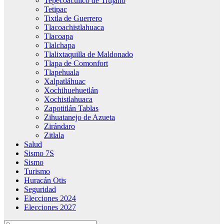
Tepecoacuilco de Trujano
Tetipac
Tixtla de Guerrero
Tlacoachistlahuaca
Tlacoapa
Tlalchapa
Tlalixtaquilla de Maldonado
Tlapa de Comonfort
Tlapehuala
Xalpatláhuac
Xochihuehuetlán
Xochistlahuaca
Zapotitlán Tablas
Zihuatanejo de Azueta
Zirándaro
Zitlala
Salud
Sismo 7S
Sismo
Turismo
Huracán Otis
Seguridad
Elecciones 2024
Elecciones 2027