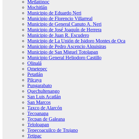
Metlatónoc
Mochitlán
Municipio de Eduardo Neri
Municipio de Florencio Villarreal
Municipio de General Canuto A. Neri
Municipio de José Joaquín de Herrera
Municipio de Juan R. Escudero
Municipio de La Unión de Isidoro Montes de Oca
Municipio de Pedro Ascencio Alquisiras
Municipio de San Miguel Totolapan
Municipio General Heliodoro Castillo
Olinalá
Ometepec
Petatlán
Pilcaya
Pungarabato
Quechultenango
San Luis Acatlán
San Marcos
Taxco de Alarcón
Tecoanapa
Tecpan de Galeana
Teloloapan
Tepecoacuilco de Trujano
Tetipac