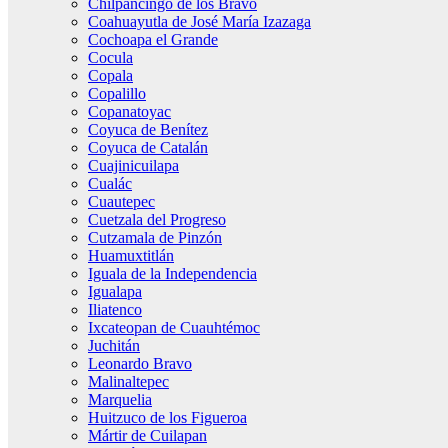
Chilpancingo de los Bravo
Coahuayutla de José María Izazaga
Cochoapa el Grande
Cocula
Copala
Copalillo
Copanatoyac
Coyuca de Benítez
Coyuca de Catalán
Cuajinicuilapa
Cualác
Cuautepec
Cuetzala del Progreso
Cutzamala de Pinzón
Huamuxtitlán
Iguala de la Independencia
Igualapa
Iliatenco
Ixcateopan de Cuauhtémoc
Juchitán
Leonardo Bravo
Malinaltepec
Marquelia
Huitzuco de los Figueroa
Mártir de Cuilapan