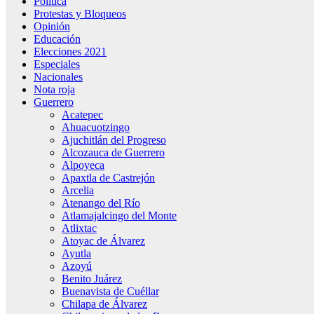
Política
Protestas y Bloqueos
Opinión
Educación
Elecciones 2021
Especiales
Nacionales
Nota roja
Guerrero
Acatepec
Ahuacuotzingo
Ajuchitlán del Progreso
Alcozauca de Guerrero
Alpoyeca
Apaxtla de Castrejón
Arcelia
Atenango del Río
Atlamajalcingo del Monte
Atlixtac
Atoyac de Álvarez
Ayutla
Azoyú
Benito Juárez
Buenavista de Cuéllar
Chilapa de Álvarez