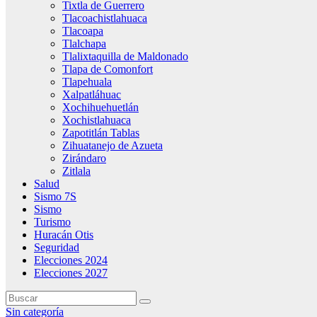
Tixtla de Guerrero
Tlacoachistlahuaca
Tlacoapa
Tlalchapa
Tlalixtaquilla de Maldonado
Tlapa de Comonfort
Tlapehuala
Xalpatláhuac
Xochihuehuetlán
Xochistlahuaca
Zapotitlán Tablas
Zihuatanejo de Azueta
Zirándaro
Zitlala
Salud
Sismo 7S
Sismo
Turismo
Huracán Otis
Seguridad
Elecciones 2024
Elecciones 2027
Sin categoría