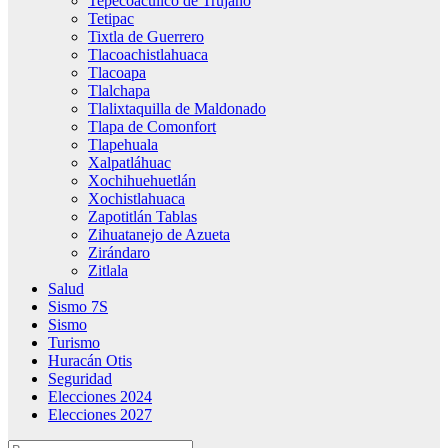
Tepecoacuilco de Trujano
Tetipac
Tixtla de Guerrero
Tlacoachistlahuaca
Tlacoapa
Tlalchapa
Tlalixtaquilla de Maldonado
Tlapa de Comonfort
Tlapehuala
Xalpatláhuac
Xochihuehuetlán
Xochistlahuaca
Zapotitlán Tablas
Zihuatanejo de Azueta
Zirándaro
Zitlala
Salud
Sismo 7S
Sismo
Turismo
Huracán Otis
Seguridad
Elecciones 2024
Elecciones 2027