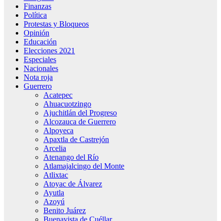
Finanzas
Política
Protestas y Bloqueos
Opinión
Educación
Elecciones 2021
Especiales
Nacionales
Nota roja
Guerrero
Acatepec
Ahuacuotzingo
Ajuchitlán del Progreso
Alcozauca de Guerrero
Alpoyeca
Apaxtla de Castrejón
Arcelia
Atenango del Río
Atlamajalcingo del Monte
Atlixtac
Atoyac de Álvarez
Ayutla
Azoyú
Benito Juárez
Buenavista de Cuéllar