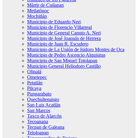
Mártir de Cuilapan
Metlatónoc
Mochitlán
Municipio de Eduardo Neri
Municipio de Florencio Villarreal
Municipio de General Canuto A. Neri
Municipio de José Joaquín de Herrera
Municipio de Juan R. Escudero
Municipio de La Unión de Isidoro Montes de Oca
Municipio de Pedro Ascencio Alquisiras
Municipio de San Miguel Totolapan
Municipio General Heliodoro Castillo
Olinalá
Ometepec
Petatlán
Pilcaya
Pungarabato
Quechultenango
San Luis Acatlán
San Marcos
Taxco de Alarcón
Tecoanapa
Tecpan de Galeana
Teloloapan