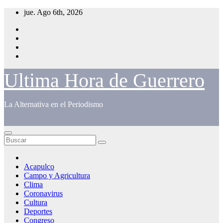
Saltar
jue. Ago 6th, 2026
al
contenido
Ultima Hora de Guerrero
La Alternativa en el Periodismo
Acapulco
Campo y Agricultura
Clima
Coronavirus
Cultura
Deportes
Congreso