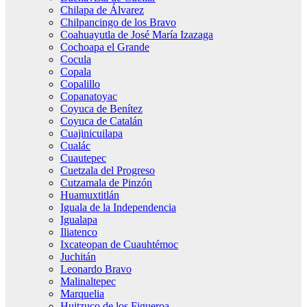
Chilapa de Álvarez
Chilpancingo de los Bravo
Coahuayutla de José María Izazaga
Cochoapa el Grande
Cocula
Copala
Copalillo
Copanatoyac
Coyuca de Benítez
Coyuca de Catalán
Cuajinicuilapa
Cualác
Cuautepec
Cuetzala del Progreso
Cutzamala de Pinzón
Huamuxtitlán
Iguala de la Independencia
Igualapa
Iliatenco
Ixcateopan de Cuauhtémoc
Juchitán
Leonardo Bravo
Malinaltepec
Marquelia
Huitzuco de los Figueroa