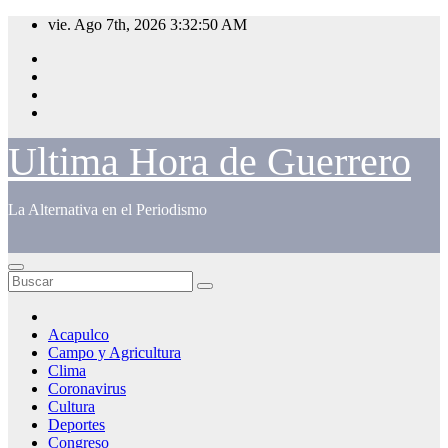
Saltar
vie. Ago 7th, 2026
3:32:50 AM
al
contenido
Ultima Hora de Guerrero
La Alternativa en el Periodismo
Acapulco
Campo y Agricultura
Clima
Coronavirus
Cultura
Deportes
Congreso