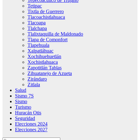
Tepecoacuilco de Trujano
Tetipac
Tixtla de Guerrero
Tlacoachistlahuaca
Tlacoapa
Tlalchapa
Tlalixtaquilla de Maldonado
Tlapa de Comonfort
Tlapehuala
Xalpatláhuac
Xochihuehuetlán
Xochistlahuaca
Zapotitlán Tablas
Zihuatanejo de Azueta
Zirándaro
Zitlala
Salud
Sismo 7S
Sismo
Turismo
Huracán Otis
Seguridad
Elecciones 2024
Elecciones 2027