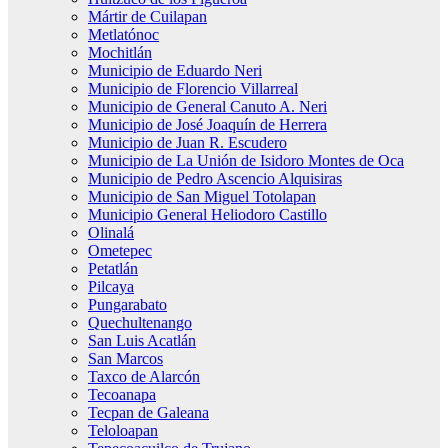
Mártir de Cuilapan
Metlatónoc
Mochitlán
Municipio de Eduardo Neri
Municipio de Florencio Villarreal
Municipio de General Canuto A. Neri
Municipio de José Joaquín de Herrera
Municipio de Juan R. Escudero
Municipio de La Unión de Isidoro Montes de Oca
Municipio de Pedro Ascencio Alquisiras
Municipio de San Miguel Totolapan
Municipio General Heliodoro Castillo
Olinalá
Ometepec
Petatlán
Pilcaya
Pungarabato
Quechultenango
San Luis Acatlán
San Marcos
Taxco de Alarcón
Tecoanapa
Tecpan de Galeana
Teloloapan