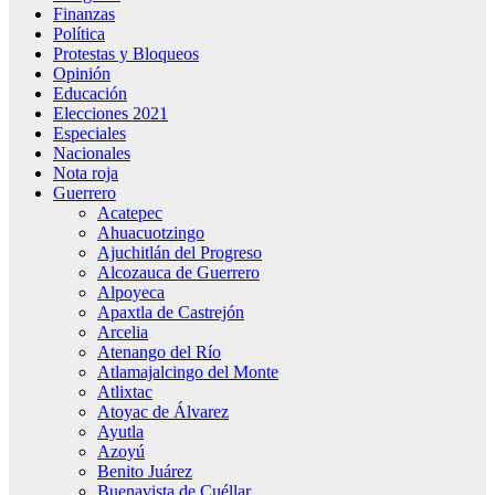
Finanzas
Política
Protestas y Bloqueos
Opinión
Educación
Elecciones 2021
Especiales
Nacionales
Nota roja
Guerrero
Acatepec
Ahuacuotzingo
Ajuchitlán del Progreso
Alcozauca de Guerrero
Alpoyeca
Apaxtla de Castrejón
Arcelia
Atenango del Río
Atlamajalcingo del Monte
Atlixtac
Atoyac de Álvarez
Ayutla
Azoyú
Benito Juárez
Buenavista de Cuéllar