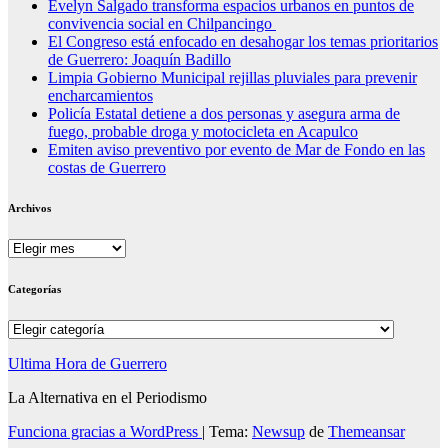
Evelyn Salgado transforma espacios urbanos en puntos de
convivencia social en Chilpancingo
El Congreso está enfocado en desahogar los temas prioritarios
de Guerrero: Joaquín Badillo
Limpia Gobierno Municipal rejillas pluviales para prevenir
encharcamientos
Policía Estatal detiene a dos personas y asegura arma de
fuego, probable droga y motocicleta en Acapulco
Emiten aviso preventivo por evento de Mar de Fondo en las
costas de Guerrero
Archivos
Archivos
Categorías
Categorías
Ultima Hora de Guerrero
La Alternativa en el Periodismo
Funciona gracias a WordPress
|
Tema:
Newsup
de
Themeansar