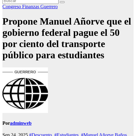
Congreso
Finanzas
Guerrero
Propone Manuel Añorve que el
gobierno federal pague el 50
por ciento del transporte
público para estudiantes
Por
adminweb
Sep 24, 2025
#Descuento
,
#Estudiantes
,
#Manuel Añorve Baños
,