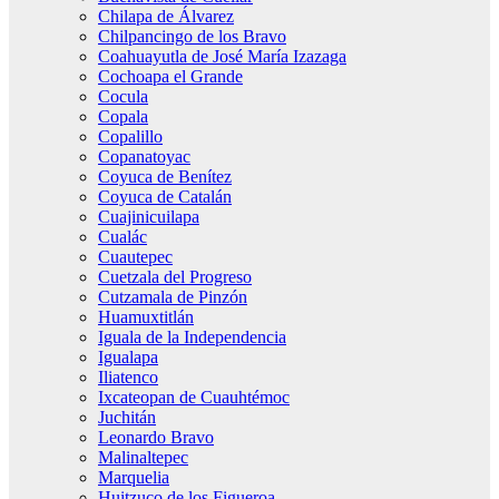
Chilapa de Álvarez
Chilpancingo de los Bravo
Coahuayutla de José María Izazaga
Cochoapa el Grande
Cocula
Copala
Copalillo
Copanatoyac
Coyuca de Benítez
Coyuca de Catalán
Cuajinicuilapa
Cualác
Cuautepec
Cuetzala del Progreso
Cutzamala de Pinzón
Huamuxtitlán
Iguala de la Independencia
Igualapa
Iliatenco
Ixcateopan de Cuauhtémoc
Juchitán
Leonardo Bravo
Malinaltepec
Marquelia
Huitzuco de los Figueroa