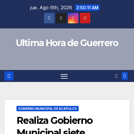
Saltar
jue. Ago 6th, 2026
2:50:11 AM
al
contenido
Ultima Hora de Guerrero
GOBIERNO MUNICIPAL DE ACAPULCO
Realiza Gobierno
Municipal siete