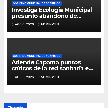
GOBIERNO MUNICIPAL DE ACAPULCO
Investiga Ecología Municipal
presunto abandono de
cuatro caninos en Tulipanes
AGO 6, 2026
ADMINWEB
GOBIERNO MUNICIPAL DE ACAPULCO
Atiende Capama puntos
críticos de la red sanitaria en
la zona Diamante
AGO 5, 2026
ADMINWEB
Florería