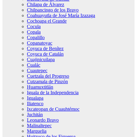
Chilapa de Álvarez
Chilpancingo de los Bravo
Coahuayutla de José María Izazaga
Cochoapa el Grande
Cocula
Copala
Copalillo
Copanatoyac
Coyuca de Benítez
Coyuca de Catalán
Cuajinicuilapa
Cualác
Cuautepec
Cuetzala del Progreso
Cutzamala de Pinzón
Huamuxtitlán
Iguala de la Independencia
Igualapa
Iliatenco
Ixcateopan de Cuauhtémoc
Juchitán
Leonardo Bravo
Malinaltepec
Marquelia
Huitzuco de los Figueroa