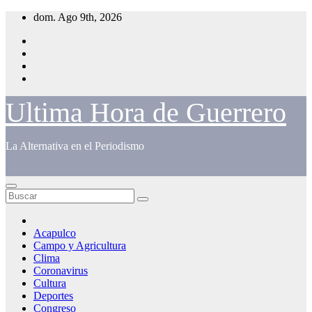
Saltar
dom. Ago 9th, 2026
al
contenido
Ultima Hora de Guerrero
La Alternativa en el Periodismo
Acapulco
Campo y Agricultura
Clima
Coronavirus
Cultura
Deportes
Congreso