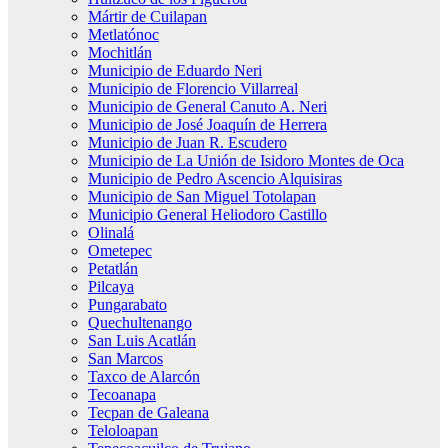
Mártir de Cuilapan
Metlatónoc
Mochitlán
Municipio de Eduardo Neri
Municipio de Florencio Villarreal
Municipio de General Canuto A. Neri
Municipio de José Joaquín de Herrera
Municipio de Juan R. Escudero
Municipio de La Unión de Isidoro Montes de Oca
Municipio de Pedro Ascencio Alquisiras
Municipio de San Miguel Totolapan
Municipio General Heliodoro Castillo
Olinalá
Ometepec
Petatlán
Pilcaya
Pungarabato
Quechultenango
San Luis Acatlán
San Marcos
Taxco de Alarcón
Tecoanapa
Tecpan de Galeana
Teloloapan