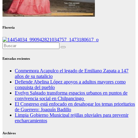
Florería
Entradas recientes
Conmemora Acapulco el legado de Emiliano Zapata a 147
años de su natalicio
Defiende Abelina López apoyos a adultos mayores como
conquista del pueblo
Evelyn Salgado transforma espacios urbanos en puntos de
convivencia social en Chilpancingo
El Congreso está enfocado en desahogar los temas prioritarios
de Guerrero: Joaquín Badillo
Limpia Gobierno Municipal rejillas pluviales para prevenir
encharcamientos
Archivos