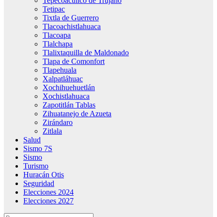
Tepecoacuilco de Trujano
Tetipac
Tixtla de Guerrero
Tlacoachistlahuaca
Tlacoapa
Tlalchapa
Tlalixtaquilla de Maldonado
Tlapa de Comonfort
Tlapehuala
Xalpatláhuac
Xochihuehuetlán
Xochistlahuaca
Zapotitlán Tablas
Zihuatanejo de Azueta
Zirándaro
Zitlala
Salud
Sismo 7S
Sismo
Turismo
Huracán Otis
Seguridad
Elecciones 2024
Elecciones 2027