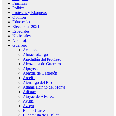
Finanzas
Política
Protestas y Bloqueos
Opinión
Educación
Elecciones 2021
Especiales
Nacionales
Nota roja
Guerrero
Acatepec
Ahuacuotzingo
Ajuchitlán del Progreso
Alcozauca de Guerrero
Alpoyeca
Apaxtla de Castrejón
Arcelia
Atenango del Río
Atlamajalcingo del Monte
Atlixtac
Atoyac de Álvarez
Ayutla
Azoyú
Benito Juárez
Buenavista de Cuéllar