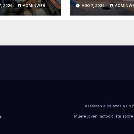
iales para
evento de Mar d
, 2026
ADMINWEB
AGO 7, 2026
ADMINW
enir
Fondo en las cos
harcamientos
de Guerrero
Asesinan a balazos a un 
Muere joven motociclista sobre
r