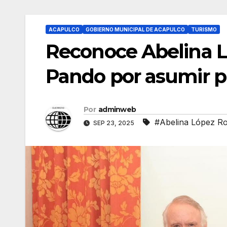
ACAPULCO
GOBIERNO MUNICIPAL DE ACAPULCO
TURISMO
Reconoce Abelina L
Pando por asumir p
Por
adminweb
#Abelina López R
SEP 23, 2025