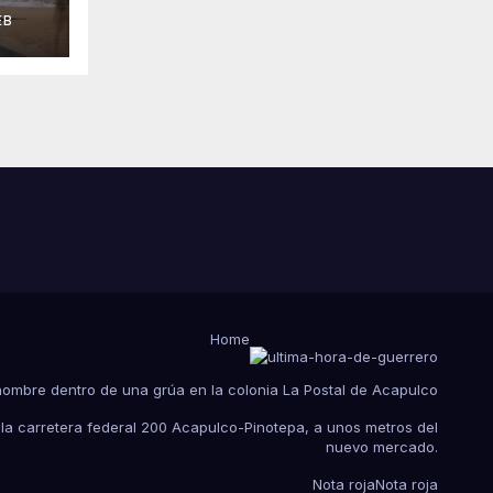
e
EB
tas
Home
hombre dentro de una grúa en la colonia La Postal de Acapulco
 la carretera federal 200 Acapulco-Pinotepa, a unos metros del
nuevo mercado.
Nota roja
Nota roja