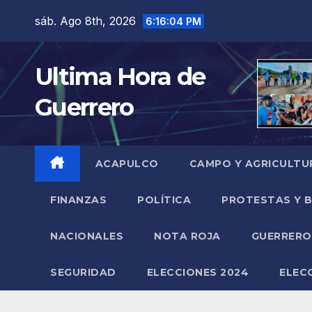
Saltar
sáb. Ago 8th, 2026
6:16:05 PM
al
contenido
Ultima Hora de
Guerrero
ACAPULCO
CAMPO Y AGRICULTU
FINANZAS
POLÍTICA
PROTESTAS Y 
NACIONALES
NOTA ROJA
GUERRER
SEGURIDAD
ELECCIONES 2024
ELEC