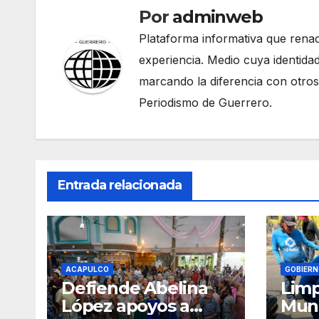
Por
adminweb
Plataforma informativa que renac
experiencia. Medio cuya identidad
marcando la diferencia con otros
Periodismo de Guerrero.
Entrada relacionada
ACAPULCO
GOBIERN
Defiende Abelina
Limp
López apoyos a
Muni