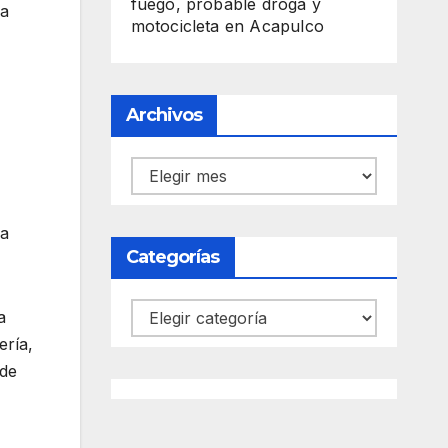
fuego, probable droga y
la
motocicleta en Acapulco
Archivos
Archivos
la
Categorías
Categorías
a
ería,
 de