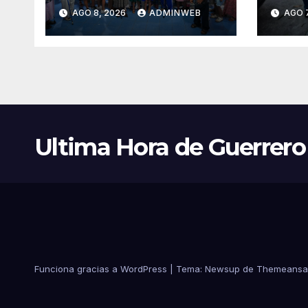
adultos mayores
pluv
AGO 8, 2026
ADMINWEB
AGO 7
como conquista del
prev
pueblo
enc
Ultima Hora de Guerrero
Funciona gracias a WordPress
|
Tema:
Newsup
de
Themeansa