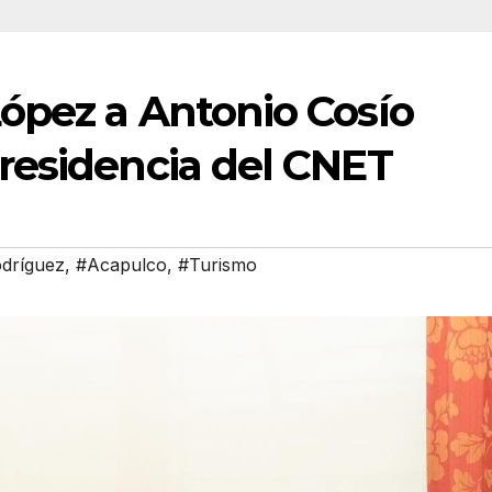
ópez a Antonio Cosío
residencia del CNET
odríguez
,
#Acapulco
,
#Turismo