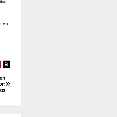
tiva
e en
 en
or:
gas