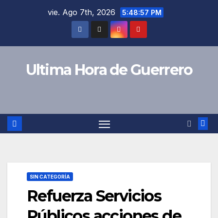
Saltar
vie. Ago 7th, 2026
5:48:58 PM
al
contenido
Ultima Hora de Guerrero
SIN CATEGORÍA
Refuerza Servicios
Públicos acciones de