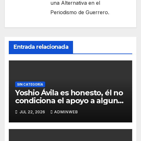
una Alternativa en el
Periodismo de Guerrero.
Entrada relacionada
SIN CATEGORÍA
Yoshio Ávila es honesto, él no
condiciona el apoyo a alguna
figura política por una
JUL 22, 2026
ADMINWEB
candidatura