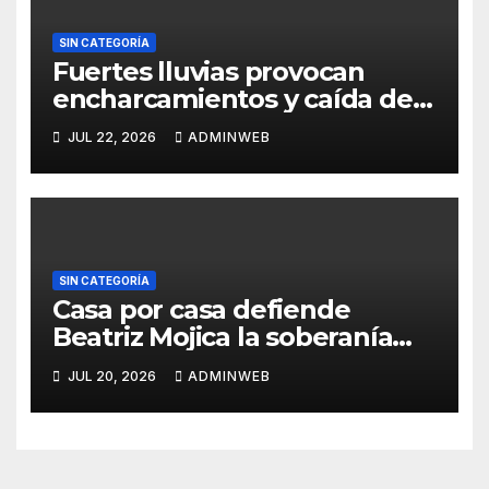
SIN CATEGORÍA
Fuertes lluvias provocan
encharcamientos y caída de
un árbol, sin daños graves en
JUL 22, 2026
ADMINWEB
Acapulco
SIN CATEGORÍA
Casa por casa defiende
Beatriz Mojica la soberanía
nacional en Tlapa
JUL 20, 2026
ADMINWEB