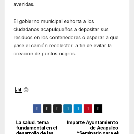
avenidas.
El gobierno municipal exhorta a los
ciudadanos acapulqueños a depositar sus
residuos en los contenedores o esperar a que
pase el camión recolector, a fin de evitar la
creación de puntos negros.
La salud, tema
Imparte Ayuntamiento
Navegación
fundamental en el
de Acapulco
desarrollo de las
“Seminario para el