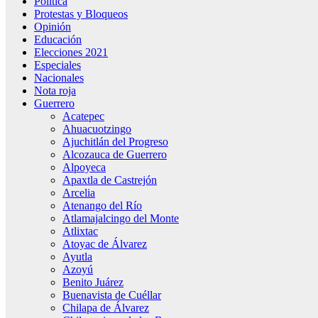
Política
Protestas y Bloqueos
Opinión
Educación
Elecciones 2021
Especiales
Nacionales
Nota roja
Guerrero
Acatepec
Ahuacuotzingo
Ajuchitlán del Progreso
Alcozauca de Guerrero
Alpoyeca
Apaxtla de Castrejón
Arcelia
Atenango del Río
Atlamajalcingo del Monte
Atlixtac
Atoyac de Álvarez
Ayutla
Azoyú
Benito Juárez
Buenavista de Cuéllar
Chilapa de Álvarez