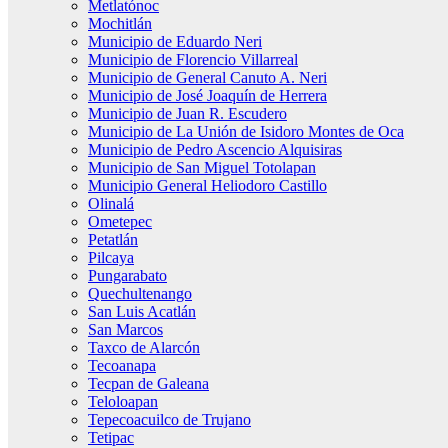
Metlatónoc
Mochitlán
Municipio de Eduardo Neri
Municipio de Florencio Villarreal
Municipio de General Canuto A. Neri
Municipio de José Joaquín de Herrera
Municipio de Juan R. Escudero
Municipio de La Unión de Isidoro Montes de Oca
Municipio de Pedro Ascencio Alquisiras
Municipio de San Miguel Totolapan
Municipio General Heliodoro Castillo
Olinalá
Ometepec
Petatlán
Pilcaya
Pungarabato
Quechultenango
San Luis Acatlán
San Marcos
Taxco de Alarcón
Tecoanapa
Tecpan de Galeana
Teloloapan
Tepecoacuilco de Trujano
Tetipac