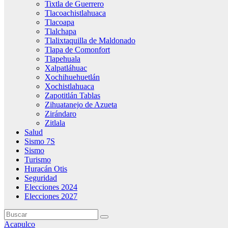
Tixtla de Guerrero
Tlacoachistlahuaca
Tlacoapa
Tlalchapa
Tlalixtaquilla de Maldonado
Tlapa de Comonfort
Tlapehuala
Xalpatláhuac
Xochihuehuetlán
Xochistlahuaca
Zapotitlán Tablas
Zihuatanejo de Azueta
Zirándaro
Zitlala
Salud
Sismo 7S
Sismo
Turismo
Huracán Otis
Seguridad
Elecciones 2024
Elecciones 2027
Acapulco