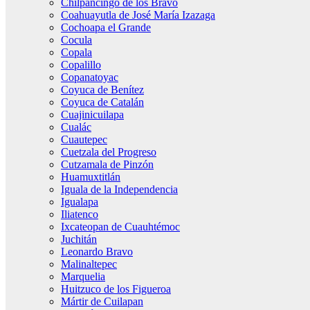
Chilpancingo de los Bravo
Coahuayutla de José María Izazaga
Cochoapa el Grande
Cocula
Copala
Copalillo
Copanatoyac
Coyuca de Benítez
Coyuca de Catalán
Cuajinicuilapa
Cualác
Cuautepec
Cuetzala del Progreso
Cutzamala de Pinzón
Huamuxtitlán
Iguala de la Independencia
Igualapa
Iliatenco
Ixcateopan de Cuauhtémoc
Juchitán
Leonardo Bravo
Malinaltepec
Marquelia
Huitzuco de los Figueroa
Mártir de Cuilapan