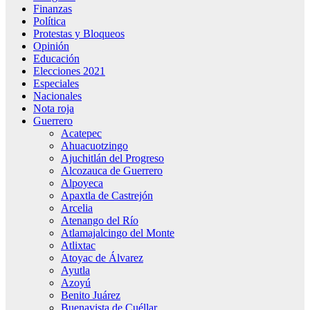
Finanzas
Política
Protestas y Bloqueos
Opinión
Educación
Elecciones 2021
Especiales
Nacionales
Nota roja
Guerrero
Acatepec
Ahuacuotzingo
Ajuchitlán del Progreso
Alcozauca de Guerrero
Alpoyeca
Apaxtla de Castrejón
Arcelia
Atenango del Río
Atlamajalcingo del Monte
Atlixtac
Atoyac de Álvarez
Ayutla
Azoyú
Benito Juárez
Buenavista de Cuéllar