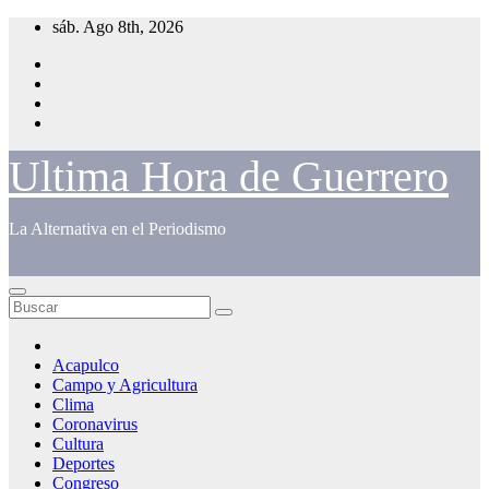
Saltar
sáb. Ago 8th, 2026
al
contenido
Ultima Hora de Guerrero
La Alternativa en el Periodismo
Acapulco
Campo y Agricultura
Clima
Coronavirus
Cultura
Deportes
Congreso