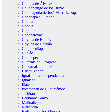
Chilapa de Álvarez
Chilpancingo de los Bravo
Coahuayutla de José María Izazaga
Cochoapa el Grande
Cocula
Copala
Copalillo
Copanatoyac
Coyuca de Benítez
Coyuca de Catalán
Cuajinicuilapa
Cualác
Cuautepec
Cuetzala del Progreso
Cutzamala de Pinzón
Huamuxtitlán
Iguala de la Independencia
Igualapa
Iliatenco
Ixcateopan de Cuauhtémoc
Juchitán
Leonardo Bravo
Malinaltepec
Marquelia
Huitzuco de los Figueroa