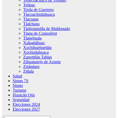
Tepecoacuilco de Trujano
Tetipac
Tixtla de Guerrero
Tlacoachistlahuaca
Tlacoapa
Tlalchapa
Tlalixtaquilla de Maldonado
Tlapa de Comonfort
Tlapehuala
Xalpatláhuac
Xochihuehuetlán
Xochistlahuaca
Zapotitlán Tablas
Zihuatanejo de Azueta
Zirándaro
Zitlala
Salud
Sismo 7S
Sismo
Turismo
Huracán Otis
Seguridad
Elecciones 2024
Elecciones 2027