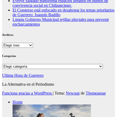
Evelyn Salgado transforma espacios urbanos en puntos de
convivencia social en Chilpancingo
El Congreso está enfocado en desahogar los temas prioritarios
de Guerrero: Joaquín Badillo
Limpia Gobierno Municipal rejillas pluviales para prevenir
encharcamientos
Archivos
Archivos
Categorías
Categorías
Ultima Hora de Guerrero
La Alternativa en el Periodismo
Funciona gracias a WordPress
|
Tema:
Newsup
de
Themeansar
Home