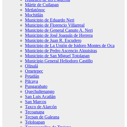
Mártir de Cuilapan
Metlatónoc
Mochitlán
Municipio de Eduardo Neri
Municipio de Florencio Villarreal
Municipio de General Canuto A. Neri
Municipio de José Joaquín de Herrera
Municipio de Juan R. Escudero
Municipio de La Unión de Isidoro Montes de Oca
Municipio de Pedro Ascencio Alquisiras
Municipio de San Miguel Totolapan
Municipio General Heliodoro Castillo
Olinalá
Ometepec
Petatlán
Pilcaya
Pungarabato
Quechultenango
San Luis Acatlán
San Marcos
Taxco de Alarcón
Tecoanapa
Tecpan de Galeana
Teloloapan