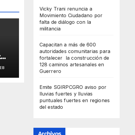
Vicky Trani renuncia a
Movimiento Ciudadano por
falta de diálogo con la
militancia
Capacitan a más de 600
autoridades comunitarias para
z
fortalecer la construcción de
nía
128 caminos artesanales en
EB
pa
Guerrero
Emite SGIRPCGRO aviso por
lluvias fuertes y lluvias
puntuales fuertes en regiones
del estado
Archivos