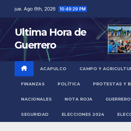
Saltar
jue. Ago 6th, 2026
10:49:30 PM
al
contenido
Ultima Hora de
Guerrero
ACAPULCO
CAMPO Y AGRICULTU
FINANZAS
POLÍTICA
PROTESTAS Y 
NACIONALES
NOTA ROJA
GUERRER
SEGURIDAD
ELECCIONES 2024
ELEC