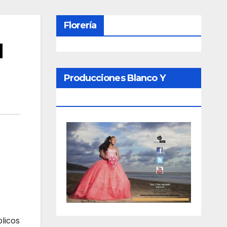
Florería
l
Producciones Blanco Y
Negro
blicos