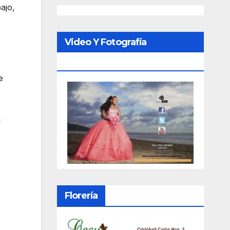
ajo,
Video Y Fotografía
Porfesional
e
l
Florería