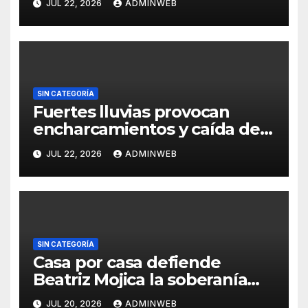
JUL 22, 2026
ADMINWEB
candidatura
SIN CATEGORÍA
Fuertes lluvias provocan
encharcamientos y caída de
un árbol, sin daños graves en
JUL 22, 2026
ADMINWEB
Acapulco
SIN CATEGORÍA
Casa por casa defiende
Beatriz Mojica la soberanía
nacional en Tlapa
JUL 20, 2026
ADMINWEB