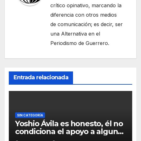
crítico opinativo, marcando la
diferencia con otros medios
de comunicación; es decir, ser
una Alternativa en el
Periodismo de Guerrero.
Entrada relacionada
SIN CATEGORÍA
Yoshio Ávila es honesto, él no
condiciona el apoyo a alguna
figura política por una