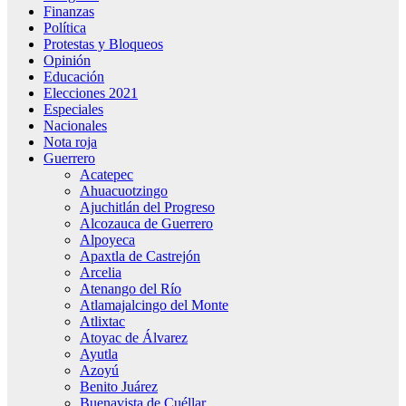
Finanzas
Política
Protestas y Bloqueos
Opinión
Educación
Elecciones 2021
Especiales
Nacionales
Nota roja
Guerrero
Acatepec
Ahuacuotzingo
Ajuchitlán del Progreso
Alcozauca de Guerrero
Alpoyeca
Apaxtla de Castrejón
Arcelia
Atenango del Río
Atlamajalcingo del Monte
Atlixtac
Atoyac de Álvarez
Ayutla
Azoyú
Benito Juárez
Buenavista de Cuéllar