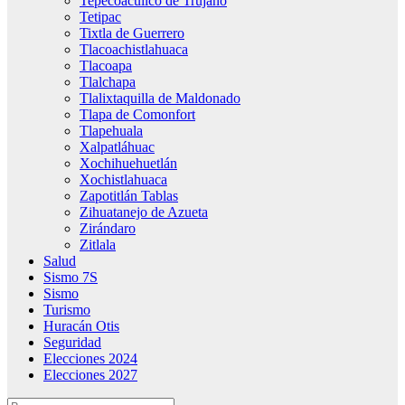
Tepecoacuilco de Trujano
Tetipac
Tixtla de Guerrero
Tlacoachistlahuaca
Tlacoapa
Tlalchapa
Tlalixtaquilla de Maldonado
Tlapa de Comonfort
Tlapehuala
Xalpatláhuac
Xochihuehuetlán
Xochistlahuaca
Zapotitlán Tablas
Zihuatanejo de Azueta
Zirándaro
Zitlala
Salud
Sismo 7S
Sismo
Turismo
Huracán Otis
Seguridad
Elecciones 2024
Elecciones 2027