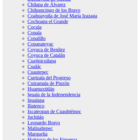
Chilapa de Álvarez
Chilpancingo de los Bravo
Coahuayutla de José María Izazaga
Cochoapa el Grande
Cocula
Copala
Copalillo
Copanatoyac
Coyuca de Benítez
Coyuca de Catalán
Cuajinicuilapa
Cualác
Cuautepec
Cuetzala del Progreso
Cutzamala de Pinzón
Huamuxtitlán
Iguala de la Independencia
Igualapa
Iliatenco
Ixcateopan de Cuauhtémoc
Juchitán
Leonardo Bravo
Malinaltepec
Marquelia
Huitzuco de los Figueroa