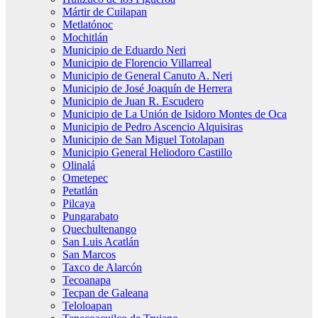
Mártir de Cuilapan
Metlatónoc
Mochitlán
Municipio de Eduardo Neri
Municipio de Florencio Villarreal
Municipio de General Canuto A. Neri
Municipio de José Joaquín de Herrera
Municipio de Juan R. Escudero
Municipio de La Unión de Isidoro Montes de Oca
Municipio de Pedro Ascencio Alquisiras
Municipio de San Miguel Totolapan
Municipio General Heliodoro Castillo
Olinalá
Ometepec
Petatlán
Pilcaya
Pungarabato
Quechultenango
San Luis Acatlán
San Marcos
Taxco de Alarcón
Tecoanapa
Tecpan de Galeana
Teloloapan