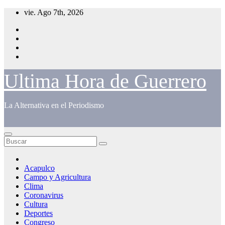
Saltar
vie. Ago 7th, 2026
al
contenido
Ultima Hora de Guerrero
La Alternativa en el Periodismo
Acapulco
Campo y Agricultura
Clima
Coronavirus
Cultura
Deportes
Congreso