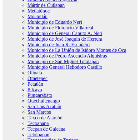
Mártir de Cuilapan
Metlatónoc
Mochitlán
Municipio de Eduardo Neri
Municipio de Florencio Villarreal
Municipio de General Canuto A. Neri
Municipio de José Joaquín de Herrera
Municipio de Juan R. Escudero
Municipio de La Unión de Isidoro Montes de Oca
Municipio de Pedro Ascencio Alquisiras
Municipio de San Miguel Totolapan
Municipio General Heliodoro Castillo
Olinalá
Ometepec
Petatlán
Pilcaya
Pungarabato
Quechultenango
San Luis Acatlán
San Marcos
Taxco de Alarcón
Tecoanapa
Tecpan de Galeana
Teloloapan