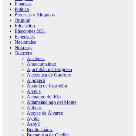
Finanzas
Política
Protestas y Bloqueos
Opinión
Educación
Elecciones 2021
Especiales
Nacionales
Nota roja
Guerrero
Acatepec
Ahuacuotzingo
Ajuchitlán del Progreso
Alcozauca de Guerrero
Alpoyeca
Apaxtla de Castrejón
Arcelia
Atenango del Río
Atlamajalcingo del Monte
Atlixtac
Atoyac de Álvarez
Ayutla
Azoyú
Benito Juárez
Buenavista de Cuéllar