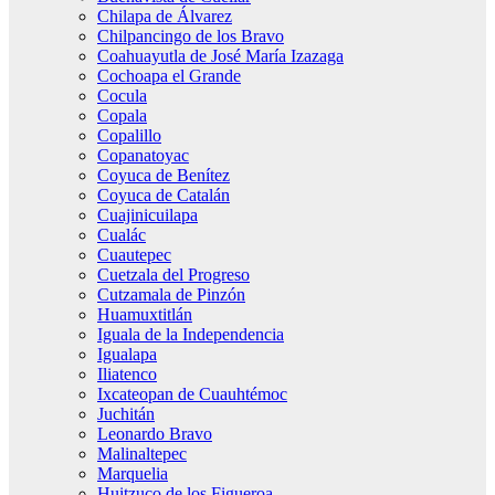
Chilapa de Álvarez
Chilpancingo de los Bravo
Coahuayutla de José María Izazaga
Cochoapa el Grande
Cocula
Copala
Copalillo
Copanatoyac
Coyuca de Benítez
Coyuca de Catalán
Cuajinicuilapa
Cualác
Cuautepec
Cuetzala del Progreso
Cutzamala de Pinzón
Huamuxtitlán
Iguala de la Independencia
Igualapa
Iliatenco
Ixcateopan de Cuauhtémoc
Juchitán
Leonardo Bravo
Malinaltepec
Marquelia
Huitzuco de los Figueroa