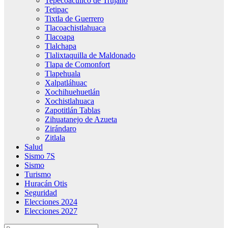
Tepecoacuilco de Trujano
Tetipac
Tixtla de Guerrero
Tlacoachistlahuaca
Tlacoapa
Tlalchapa
Tlalixtaquilla de Maldonado
Tlapa de Comonfort
Tlapehuala
Xalpatláhuac
Xochihuehuetlán
Xochistlahuaca
Zapotitlán Tablas
Zihuatanejo de Azueta
Zirándaro
Zitlala
Salud
Sismo 7S
Sismo
Turismo
Huracán Otis
Seguridad
Elecciones 2024
Elecciones 2027