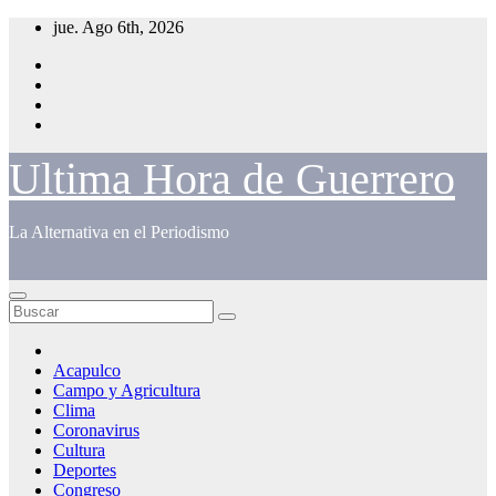
Saltar
jue. Ago 6th, 2026
al
contenido
Ultima Hora de Guerrero
La Alternativa en el Periodismo
Acapulco
Campo y Agricultura
Clima
Coronavirus
Cultura
Deportes
Congreso