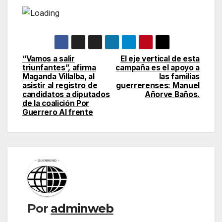
“Vamos a salir
El eje vertical de esta
Navegación
triunfantes”, afirma
campaña es el apoyo a
Maganda Villalba, al
las familias
de
asistir al registro de
guerrerenses: Manuel
candidatos a diputados
Añorve Baños.
entradas
de la coalición Por
Guerrero Al frente
Por
adminweb