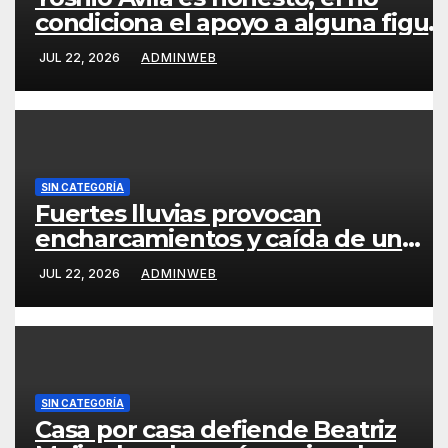
condiciona el apoyo a alguna figur
política por una candidatura
JUL 22, 2026
ADMINWEB
SIN CATEGORÍA
Fuertes lluvias provocan
encharcamientos y caída de un
árbol, sin daños graves en
JUL 22, 2026
ADMINWEB
Acapulco
SIN CATEGORÍA
Casa por casa defiende Beatriz