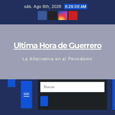
Saltar
sáb. Ago 8th, 2026
6:28:10 AM
al
contenido
Ultima Hora de Guerrero
La Alternativa en el Periodismo