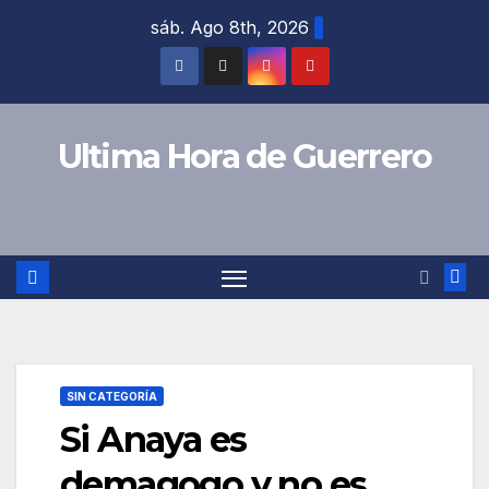
Saltar
sáb. Ago 8th, 2026
al
contenido
Ultima Hora de Guerrero
SIN CATEGORÍA
Si Anaya es
demagogo y no es