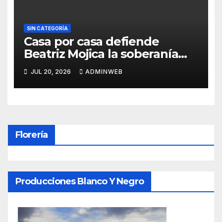
SIN CATEGORÍA
Casa por casa defiende
Beatriz Mojica la soberanía
nacional en Tlapa
JUL 20, 2026
ADMINWEB
Florería
Producciones Blanco Y Negro