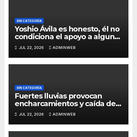
SIN CATEGORÍA
Yoshio Ávila es honesto, él no
condiciona el apoyo a alguna
figura política por una
JUL 22, 2026
ADMINWEB
candidatura
SIN CATEGORÍA
Fuertes lluvias provocan
encharcamientos y caída de
un árbol, sin daños graves en
JUL 22, 2026
ADMINWEB
Acapulco