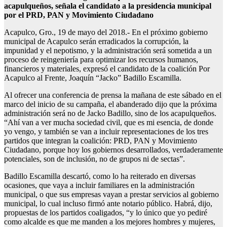
acapulqueños, señala el candidato a la presidencia municipal
por el PRD, PAN y Movimiento Ciudadano
Acapulco, Gro., 19 de mayo del 2018.- En el próximo gobierno
municipal de Acapulco serán erradicados la corrupción, la
impunidad y el nepotismo, y la administración será sometida a un
proceso de reingeniería para optimizar los recursos humanos,
financieros y materiales, expresó el candidato de la coalición Por
Acapulco al Frente, Joaquín “Jacko” Badillo Escamilla.
Al ofrecer una conferencia de prensa la mañana de este sábado en el
marco del inicio de su campaña, el abanderado dijo que la próxima
administración será no de Jacko Badillo, sino de los acapulqueños.
“Ahí van a ver mucha sociedad civil, que es mi esencia, de donde
yo vengo, y también se van a incluir representaciones de los tres
partidos que integran la coalición: PRD, PAN y Movimiento
Ciudadano, porque hoy los gobiernos desarrollados, verdaderamente
potenciales, son de inclusión, no de grupos ni de sectas”.
Badillo Escamilla descartó, como lo ha reiterado en diversas
ocasiones, que vaya a incluir familiares en la administración
municipal, o que sus empresas vayan a prestar servicios al gobierno
municipal, lo cual incluso firmó ante notario público. Habrá, dijo,
propuestas de los partidos coaligados, “y lo único que yo pediré
como alcalde es que me manden a los mejores hombres y mujeres,