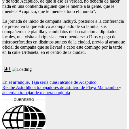
y de todo Acapulco, de que si eso es verdad, no debería de hacer
nada en una contienda alguien que le miente a la gente, que le
miente a Acapulco, que le miente a todo el mundo”.
La jornada de inicio de campaña incluyó, posterior a la conferencia
de prensa en la que estuvo acompañado de su familia, sus
compañeros de planilla y candidatos de la coalición a diputados
locales, una visita a la iglesia a encomendarse a Dios y pega de
microperforados en distintos puntos de la ciudad, previo al arranque
oficial de campaña que se llevará a cabo este domingo por la tarde
en la calle Urdaneta, en el centro de la ciudad.
Navegación
En el arranque, Taja sería cuasi alcalde de Acapulco.
Recibe Astudillo a trabajadores de astillero de Playa Manzanillo y
de
acuerdan trabajar de manera conjunta
entradas