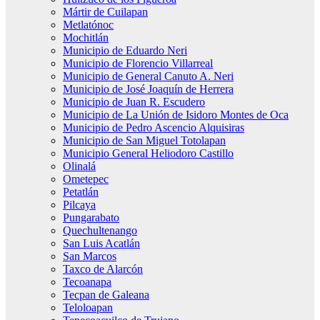
Mártir de Cuilapan
Metlatónoc
Mochitlán
Municipio de Eduardo Neri
Municipio de Florencio Villarreal
Municipio de General Canuto A. Neri
Municipio de José Joaquín de Herrera
Municipio de Juan R. Escudero
Municipio de La Unión de Isidoro Montes de Oca
Municipio de Pedro Ascencio Alquisiras
Municipio de San Miguel Totolapan
Municipio General Heliodoro Castillo
Olinalá
Ometepec
Petatlán
Pilcaya
Pungarabato
Quechultenango
San Luis Acatlán
San Marcos
Taxco de Alarcón
Tecoanapa
Tecpan de Galeana
Teloloapan