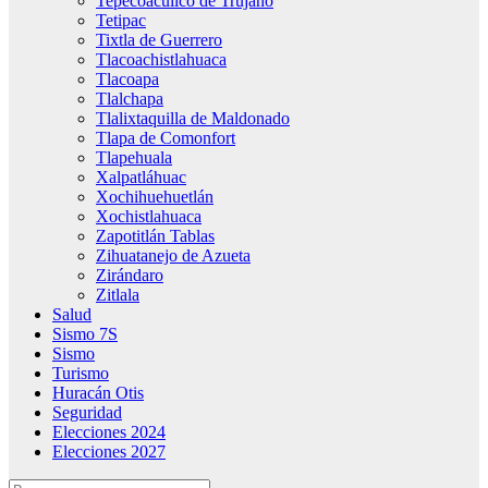
Tepecoacuilco de Trujano
Tetipac
Tixtla de Guerrero
Tlacoachistlahuaca
Tlacoapa
Tlalchapa
Tlalixtaquilla de Maldonado
Tlapa de Comonfort
Tlapehuala
Xalpatláhuac
Xochihuehuetlán
Xochistlahuaca
Zapotitlán Tablas
Zihuatanejo de Azueta
Zirándaro
Zitlala
Salud
Sismo 7S
Sismo
Turismo
Huracán Otis
Seguridad
Elecciones 2024
Elecciones 2027