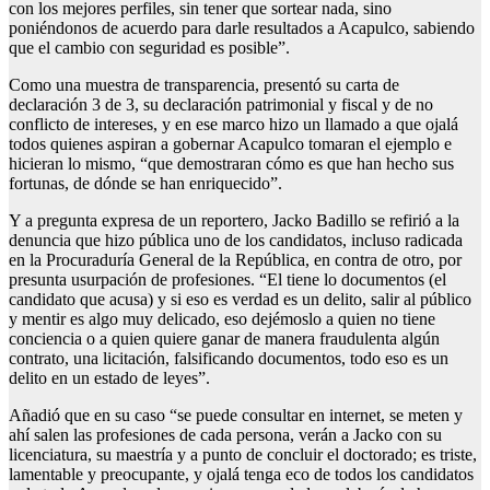
con los mejores perfiles, sin tener que sortear nada, sino
poniéndonos de acuerdo para darle resultados a Acapulco, sabiendo
que el cambio con seguridad es posible”.
Como una muestra de transparencia, presentó su carta de
declaración 3 de 3, su declaración patrimonial y fiscal y de no
conflicto de intereses, y en ese marco hizo un llamado a que ojalá
todos quienes aspiran a gobernar Acapulco tomaran el ejemplo e
hicieran lo mismo, “que demostraran cómo es que han hecho sus
fortunas, de dónde se han enriquecido”.
Y a pregunta expresa de un reportero, Jacko Badillo se refirió a la
denuncia que hizo pública uno de los candidatos, incluso radicada
en la Procuraduría General de la República, en contra de otro, por
presunta usurpación de profesiones. “El tiene lo documentos (el
candidato que acusa) y si eso es verdad es un delito, salir al público
y mentir es algo muy delicado, eso dejémoslo a quien no tiene
conciencia o a quien quiere ganar de manera fraudulenta algún
contrato, una licitación, falsificando documentos, todo eso es un
delito en un estado de leyes”.
Añadió que en su caso “se puede consultar en internet, se meten y
ahí salen las profesiones de cada persona, verán a Jacko con su
licenciatura, su maestría y a punto de concluir el doctorado; es triste,
lamentable y preocupante, y ojalá tenga eco de todos los candidatos