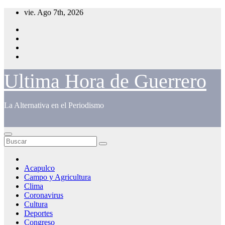
Saltar
vie. Ago 7th, 2026
al
contenido
Ultima Hora de Guerrero
La Alternativa en el Periodismo
Acapulco
Campo y Agricultura
Clima
Coronavirus
Cultura
Deportes
Congreso