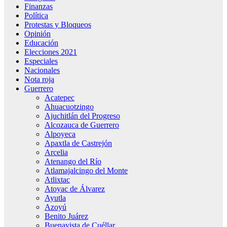
Finanzas
Política
Protestas y Bloqueos
Opinión
Educación
Elecciones 2021
Especiales
Nacionales
Nota roja
Guerrero
Acatepec
Ahuacuotzingo
Ajuchitlán del Progreso
Alcozauca de Guerrero
Alpoyeca
Apaxtla de Castrejón
Arcelia
Atenango del Río
Atlamajalcingo del Monte
Atlixtac
Atoyac de Álvarez
Ayutla
Azoyú
Benito Juárez
Buenavista de Cuéllar