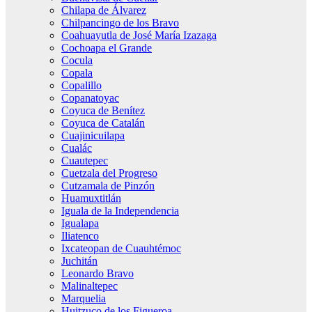
Chilapa de Álvarez
Chilpancingo de los Bravo
Coahuayutla de José María Izazaga
Cochoapa el Grande
Cocula
Copala
Copalillo
Copanatoyac
Coyuca de Benítez
Coyuca de Catalán
Cuajinicuilapa
Cualác
Cuautepec
Cuetzala del Progreso
Cutzamala de Pinzón
Huamuxtitlán
Iguala de la Independencia
Igualapa
Iliatenco
Ixcateopan de Cuauhtémoc
Juchitán
Leonardo Bravo
Malinaltepec
Marquelia
Huitzuco de los Figueroa