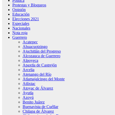
Política
Protestas y Bloqueos
Opinión
Educación
Elecciones 2021
Especiales
Nacionales
Nota roja
Guerrero
Acatepec
Ahuacuotzingo
Ajuchitlán del Progreso
Alcozauca de Guerrero
Alpoyeca
Apaxtla de Castrejón
Arcelia
Atenango del Río
Atlamajalcingo del Monte
Atlixtac
Atoyac de Álvarez
Ayutla
Azoyú
Benito Juárez
Buenavista de Cuéllar
Chilapa de Álvarez