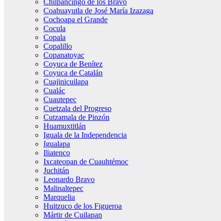
Chilpancingo de los Bravo
Coahuayutla de José María Izazaga
Cochoapa el Grande
Cocula
Copala
Copalillo
Copanatoyac
Coyuca de Benítez
Coyuca de Catalán
Cuajinicuilapa
Cualác
Cuautepec
Cuetzala del Progreso
Cutzamala de Pinzón
Huamuxtitlán
Iguala de la Independencia
Igualapa
Iliatenco
Ixcateopan de Cuauhtémoc
Juchitán
Leonardo Bravo
Malinaltepec
Marquelia
Huitzuco de los Figueroa
Mártir de Cuilapan