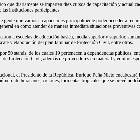
có que diariamente se imparten diez cursos de capacitación y actualizaci
las instituciones participantes.
d de gente que vamos a capacitar es principalmente poder acceder a recu
 general en cómo atender de manera inmediata situaciones preventivas com
caron a escuelas de educación básica, media superior y superior, suman
ate y elaboración del plan familiar de Protección Civil, entre otros.
or 50 stands, de los cuales 19 pertenecen a dependencias públicas, entr
rotección Civil; además de proveedores en material y equipo especial
acional, el Presidente de la República, Enrique Peña Nieto encabezará la
úmero de huracanes, ciclones, tormentas tropicales que se prevé podrían