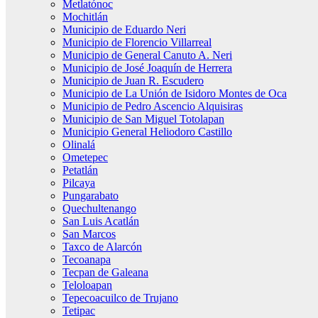
Metlatónoc
Mochitlán
Municipio de Eduardo Neri
Municipio de Florencio Villarreal
Municipio de General Canuto A. Neri
Municipio de José Joaquín de Herrera
Municipio de Juan R. Escudero
Municipio de La Unión de Isidoro Montes de Oca
Municipio de Pedro Ascencio Alquisiras
Municipio de San Miguel Totolapan
Municipio General Heliodoro Castillo
Olinalá
Ometepec
Petatlán
Pilcaya
Pungarabato
Quechultenango
San Luis Acatlán
San Marcos
Taxco de Alarcón
Tecoanapa
Tecpan de Galeana
Teloloapan
Tepecoacuilco de Trujano
Tetipac