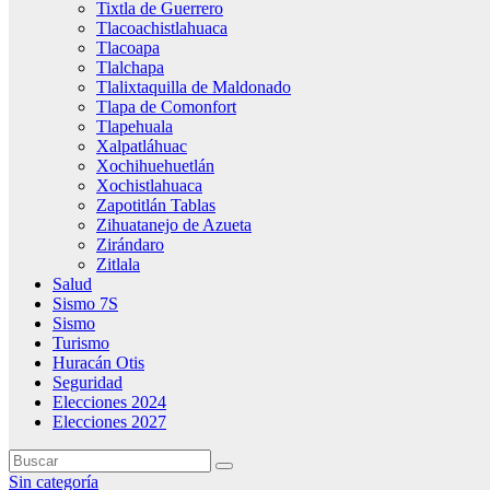
Tixtla de Guerrero
Tlacoachistlahuaca
Tlacoapa
Tlalchapa
Tlalixtaquilla de Maldonado
Tlapa de Comonfort
Tlapehuala
Xalpatláhuac
Xochihuehuetlán
Xochistlahuaca
Zapotitlán Tablas
Zihuatanejo de Azueta
Zirándaro
Zitlala
Salud
Sismo 7S
Sismo
Turismo
Huracán Otis
Seguridad
Elecciones 2024
Elecciones 2027
Sin categoría