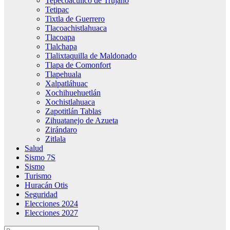
Tepecoacuilco de Trujano
Tetipac
Tixtla de Guerrero
Tlacoachistlahuaca
Tlacoapa
Tlalchapa
Tlalixtaquilla de Maldonado
Tlapa de Comonfort
Tlapehuala
Xalpatláhuac
Xochihuehuetlán
Xochistlahuaca
Zapotitlán Tablas
Zihuatanejo de Azueta
Zirándaro
Zitlala
Salud
Sismo 7S
Sismo
Turismo
Huracán Otis
Seguridad
Elecciones 2024
Elecciones 2027