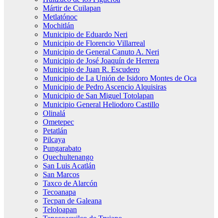
Mártir de Cuilapan
Metlatónoc
Mochitlán
Municipio de Eduardo Neri
Municipio de Florencio Villarreal
Municipio de General Canuto A. Neri
Municipio de José Joaquín de Herrera
Municipio de Juan R. Escudero
Municipio de La Unión de Isidoro Montes de Oca
Municipio de Pedro Ascencio Alquisiras
Municipio de San Miguel Totolapan
Municipio General Heliodoro Castillo
Olinalá
Ometepec
Petatlán
Pilcaya
Pungarabato
Quechultenango
San Luis Acatlán
San Marcos
Taxco de Alarcón
Tecoanapa
Tecpan de Galeana
Teloloapan