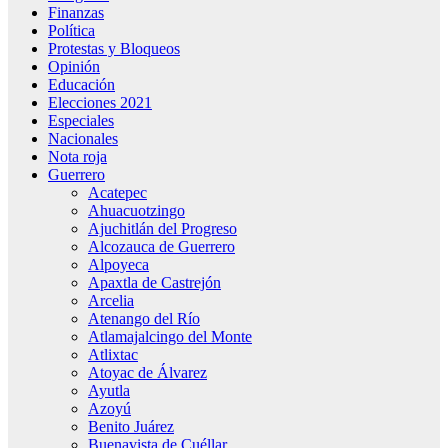
Finanzas
Política
Protestas y Bloqueos
Opinión
Educación
Elecciones 2021
Especiales
Nacionales
Nota roja
Guerrero
Acatepec
Ahuacuotzingo
Ajuchitlán del Progreso
Alcozauca de Guerrero
Alpoyeca
Apaxtla de Castrejón
Arcelia
Atenango del Río
Atlamajalcingo del Monte
Atlixtac
Atoyac de Álvarez
Ayutla
Azoyú
Benito Juárez
Buenavista de Cuéllar