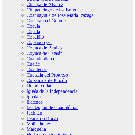
Chilapa de Álvarez
Chilpancingo de los Bravo
Coahuayutla de José María Izazaga
Cochoapa el Grande
Cocula
Copala
Copalillo
Copanatoyac
Coyuca de Benítez
Coyuca de Catalán
Cuajinicuilapa
Cualác
Cuautepec
Cuetzala del Progreso
Cutzamala de Pinzón
Huamuxtitlán
Iguala de la Independencia
Igualapa
Iliatenco
Ixcateopan de Cuauhtémoc
Juchitán
Leonardo Bravo
Malinaltepec
Marquelia
Huitzuco de los Figueroa