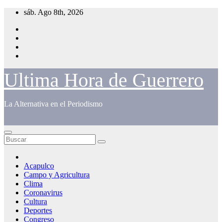
Saltar
sáb. Ago 8th, 2026
al
contenido
Ultima Hora de Guerrero
La Alternativa en el Periodismo
Acapulco
Campo y Agricultura
Clima
Coronavirus
Cultura
Deportes
Congreso