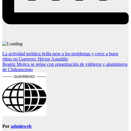
Navegación
La actividad turística brilla pese a los problemas y crece a buen
ritmo en Guerrero: Héctor Astudillo
de
Beatriz Mojica se reúne con organización de vidrieros y aluminieros
entradas
de Chilpancingo
Por
adminweb