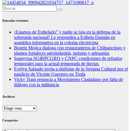
Entradas recientes
¡Estamos de Esthelado” y nadie se raja en la defensa de la
soberanía nacional! Le responden a Esthela Damián en
asamblea informativa en la colonia electricista
Beatriz Mojica dialoga con restauranteros de Chilpancingo y
plantea fortalecer agroindustria, turismo y artesanías
Supervisa SGIRPCGRO y CNPC condiciones de refugios
temporales para la actual temporada de lluvias
Evelyn Salgado invita a disfrutar de la Semana Cultural por el
natalicio de Vicente Guerrero en Tixtla
Vicky Trani renuncia a Movimiento Ciudadano por falta de
diálogo con la militancia
Archivos
Archivos
Categorías