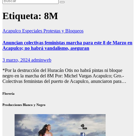
Etiqueta:
8M
Acapulco
Especiales
Protestas y Bloqueos
Anuncian colectivas feministas marcha para este 8 de Marzo en
Acapulco; no habrá vandalismo, aseguran
3 marzo, 2024
adminweb
*Por la destrucción del Huracán Otis no habrá pintas ni bloque
negro en la marcha del 8M Por: Michel Vargas Acapulco; Gro.-
Colectivas feministas del puerto de Acapulco, anunciaron para…
Florería
Producciones Blanco y Negro