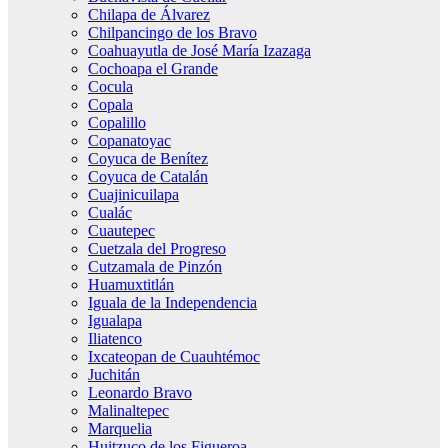
Chilapa de Álvarez
Chilpancingo de los Bravo
Coahuayutla de José María Izazaga
Cochoapa el Grande
Cocula
Copala
Copalillo
Copanatoyac
Coyuca de Benítez
Coyuca de Catalán
Cuajinicuilapa
Cualác
Cuautepec
Cuetzala del Progreso
Cutzamala de Pinzón
Huamuxtitlán
Iguala de la Independencia
Igualapa
Iliatenco
Ixcateopan de Cuauhtémoc
Juchitán
Leonardo Bravo
Malinaltepec
Marquelia
Huitzuco de los Figueroa