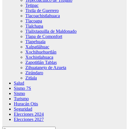
Tepecoacuilco de Trujano
Tetipac
Tixtla de Guerrero
Tlacoachistlahuaca
Tlacoapa
Tlalchapa
Tlalixtaquilla de Maldonado
Tlapa de Comonfort
Tlapehuala
Xalpatláhuac
Xochihuehuetlán
Xochistlahuaca
Zapotitlán Tablas
Zihuatanejo de Azueta
Zirándaro
Zitlala
Salud
Sismo 7S
Sismo
Turismo
Huracán Otis
Seguridad
Elecciones 2024
Elecciones 2027