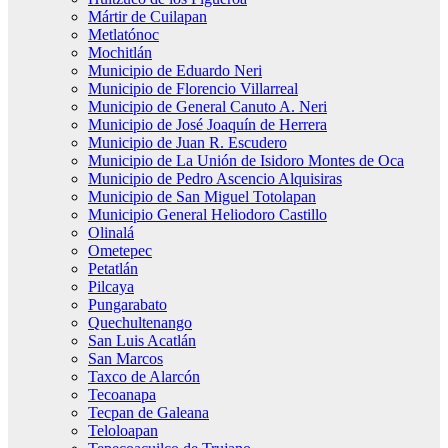
Mártir de Cuilapan
Metlatónoc
Mochitlán
Municipio de Eduardo Neri
Municipio de Florencio Villarreal
Municipio de General Canuto A. Neri
Municipio de José Joaquín de Herrera
Municipio de Juan R. Escudero
Municipio de La Unión de Isidoro Montes de Oca
Municipio de Pedro Ascencio Alquisiras
Municipio de San Miguel Totolapan
Municipio General Heliodoro Castillo
Olinalá
Ometepec
Petatlán
Pilcaya
Pungarabato
Quechultenango
San Luis Acatlán
San Marcos
Taxco de Alarcón
Tecoanapa
Tecpan de Galeana
Teloloapan