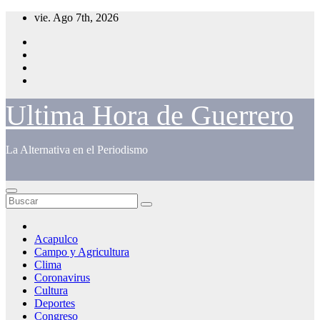
Saltar
vie. Ago 7th, 2026
al
contenido
Ultima Hora de Guerrero
La Alternativa en el Periodismo
Acapulco
Campo y Agricultura
Clima
Coronavirus
Cultura
Deportes
Congreso