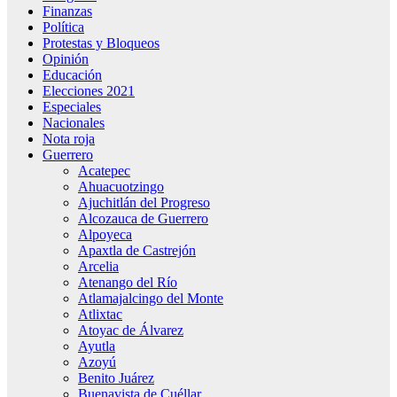
Finanzas
Política
Protestas y Bloqueos
Opinión
Educación
Elecciones 2021
Especiales
Nacionales
Nota roja
Guerrero
Acatepec
Ahuacuotzingo
Ajuchitlán del Progreso
Alcozauca de Guerrero
Alpoyeca
Apaxtla de Castrejón
Arcelia
Atenango del Río
Atlamajalcingo del Monte
Atlixtac
Atoyac de Álvarez
Ayutla
Azoyú
Benito Juárez
Buenavista de Cuéllar