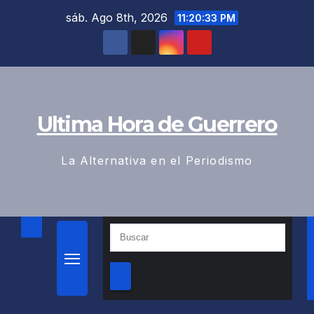
Saltar
sáb. Ago 8th, 2026
11:20:34 PM
al
contenido
Ultima Hora de Guerrero
La Alternativa en el Periodismo