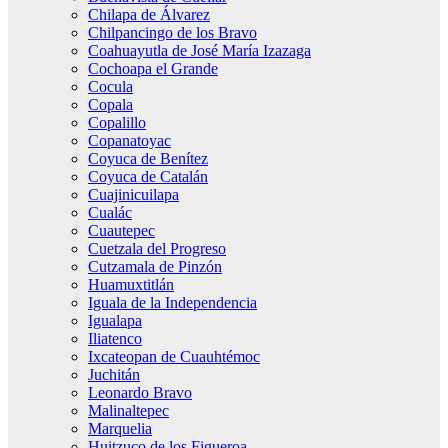
Chilapa de Álvarez
Chilpancingo de los Bravo
Coahuayutla de José María Izazaga
Cochoapa el Grande
Cocula
Copala
Copalillo
Copanatoyac
Coyuca de Benítez
Coyuca de Catalán
Cuajinicuilapa
Cualác
Cuautepec
Cuetzala del Progreso
Cutzamala de Pinzón
Huamuxtitlán
Iguala de la Independencia
Igualapa
Iliatenco
Ixcateopan de Cuauhtémoc
Juchitán
Leonardo Bravo
Malinaltepec
Marquelia
Huitzuco de los Figueroa