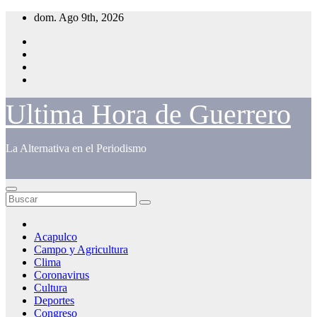
Saltar
dom. Ago 9th, 2026
al
contenido
Ultima Hora de Guerrero
La Alternativa en el Periodismo
Acapulco
Campo y Agricultura
Clima
Coronavirus
Cultura
Deportes
Congreso