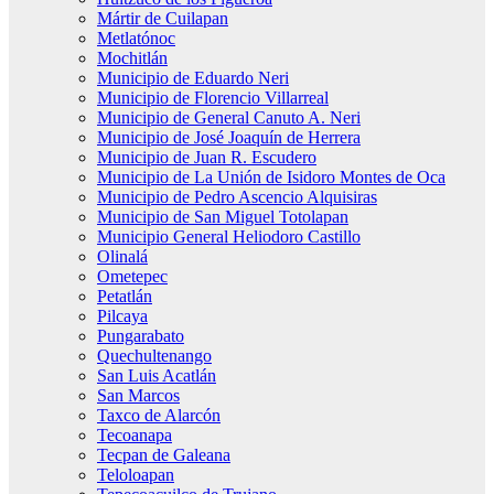
Mártir de Cuilapan
Metlatónoc
Mochitlán
Municipio de Eduardo Neri
Municipio de Florencio Villarreal
Municipio de General Canuto A. Neri
Municipio de José Joaquín de Herrera
Municipio de Juan R. Escudero
Municipio de La Unión de Isidoro Montes de Oca
Municipio de Pedro Ascencio Alquisiras
Municipio de San Miguel Totolapan
Municipio General Heliodoro Castillo
Olinalá
Ometepec
Petatlán
Pilcaya
Pungarabato
Quechultenango
San Luis Acatlán
San Marcos
Taxco de Alarcón
Tecoanapa
Tecpan de Galeana
Teloloapan