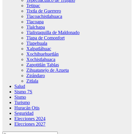
Tepecoacuilco de Trujano
Tetipac
Tixtla de Guerrero
Tlacoachistlahuaca
Tlacoapa
Tlalchapa
Tlalixtaquilla de Maldonado
Tlapa de Comonfort
Tlapehuala
Xalpatláhuac
Xochihuehuetlán
Xochistlahuaca
Zapotitlán Tablas
Zihuatanejo de Azueta
Zirándaro
Zitlala
Salud
Sismo 7S
Sismo
Turismo
Huracán Otis
Seguridad
Elecciones 2024
Elecciones 2027