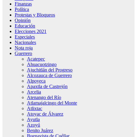
Finanzas
Política
Protestas y Bloqueos
Opinión
Educación
Elecciones 2021
Especiales
Nacionales
Nota roja
Guerrero
Acatepec
Ahuacuotzingo
Ajuchitlán del Progreso
Alcozauca de Guerrero
Alpoyeca
Apaxtla de Castrejón
Arcelia
Atenango del Río
Atlamajalcingo del Monte
Atlixtac
Atoyac de Álvarez
Ayutla
Azoyú
Benito Juárez
Buenavista de Cuéllar