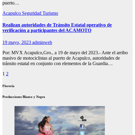
puerto…
Acapulco
Seguridad
Turismo
Realizan autoridades de Tránsito Estatal operativo de
verificación a participantes del ACAMOTO
19 mayo, 2023
adminweb
Por: MVX Acapulco,Gro., a 19 de mayo del 2023.- Ante el arribo
masivo de motociclistas al puerto de Acapulco, autoridades de
tránsito estatal en conjunto con elementos de la Guardia…
Paginación
1
2
de
Florería
entradas
Producciones Blanco y Negro