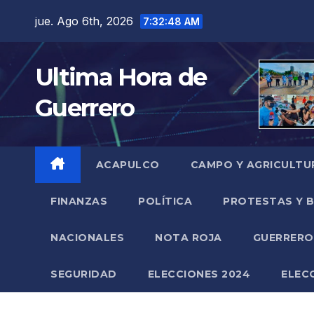
Saltar
jue. Ago 6th, 2026
7:32:49 AM
al
contenido
Ultima Hora de
Guerrero
ACAPULCO
CAMPO Y AGRICULTU
FINANZAS
POLÍTICA
PROTESTAS Y 
NACIONALES
NOTA ROJA
GUERRER
SEGURIDAD
ELECCIONES 2024
ELEC