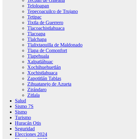
Tecpan de Galeana
Teloloapan
Tepecoacuilco de Trujano
Tetipac
Tixtla de Guerrero
Tlacoachistlahuaca
Tlacoapa
Tlalchapa
Tlalixtaquilla de Maldonado
Tlapa de Comonfort
Tlapehuala
Xalpatláhuac
Xochihuehuetlán
Xochistlahuaca
Zapotitlán Tablas
Zihuatanejo de Azueta
Zirándaro
Zitlala
Salud
Sismo 7S
Sismo
Turismo
Huracán Otis
Seguridad
Elecciones 2024