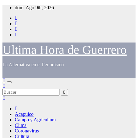
Saltar
dom. Ago 9th, 2026
al
contenido
Ultima Hora de Guerrero
La Alternativa en el Periodismo
Acapulco
Campo y Agricultura
Clima
Coronavirus
Cultura