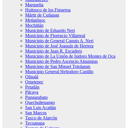
Marquelia
Huitzuco de los Figueroa
Mártir de Cuilapan
Metlatónoc
Mochitlán
Municipio de Eduardo Neri
Municipio de Florencio Villarreal
Municipio de General Canuto A. Neri
Municipio de José Joaquín de Herrera
Municipio de Juan R. Escudero
Municipio de La Unión de Isidoro Montes de Oca
Municipio de Pedro Ascencio Alquisiras
Municipio de San Miguel Totolapan
Municipio General Heliodoro Castillo
Olinalá
Ometepec
Petatlán
Pilcaya
Pungarabato
Quechultenango
San Luis Acatlán
San Marcos
Taxco de Alarcón
Tecoanapa