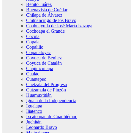
Benito Juárez
Buenavista de Cuéllar
Chilapa de Álvarez
Chilpancingo de los Bravo
Coahuayutla de José María Izazaga
Cochoapa el Grande
Cocula
Copala
Copalillo
Copanatoyac
Coyuca de Benítez
Coyuca de Catalán
Cuajinicuilapa
Cualác
Cuautepec
Cuetzala del Progreso
Cutzamala de Pinzón
Huamuxtitlán
Iguala de la Independencia
Igualapa
Iliatenco
Ixcateopan de Cuauhtémoc
Juchitán
Leonardo Bravo
Malinaltepec