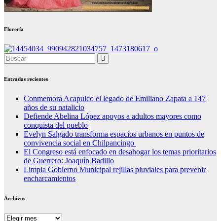
Florería
Entradas recientes
Conmemora Acapulco el legado de Emiliano Zapata a 147
años de su natalicio
Defiende Abelina López apoyos a adultos mayores como
conquista del pueblo
Evelyn Salgado transforma espacios urbanos en puntos de
convivencia social en Chilpancingo
El Congreso está enfocado en desahogar los temas prioritarios
de Guerrero: Joaquín Badillo
Limpia Gobierno Municipal rejillas pluviales para prevenir
encharcamientos
Archivos
Archivos