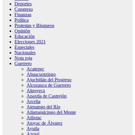
Deportes
Congreso
Finanzas
Política
Protestas y Bloqueos
Opinión
Educación
Elecciones 2021
Especiales
Nacionales
Nota roja
Guerrero
Acatepec
Ahuacuotzingo
Ajuchitlán del Progreso
Alcozauca de Guerrero
Alpoyeca
Apaxtla de Castrejón
Arcelia
Atenango del Río
Atlamajalcingo del Monte
Atlixtac
Atoyac de Álvarez
Ayutla
Azoyú