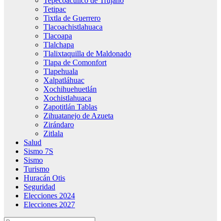
Tepecoacuilco de Trujano
Tetipac
Tixtla de Guerrero
Tlacoachistlahuaca
Tlacoapa
Tlalchapa
Tlalixtaquilla de Maldonado
Tlapa de Comonfort
Tlapehuala
Xalpatláhuac
Xochihuehuetlán
Xochistlahuaca
Zapotitlán Tablas
Zihuatanejo de Azueta
Zirándaro
Zitlala
Salud
Sismo 7S
Sismo
Turismo
Huracán Otis
Seguridad
Elecciones 2024
Elecciones 2027