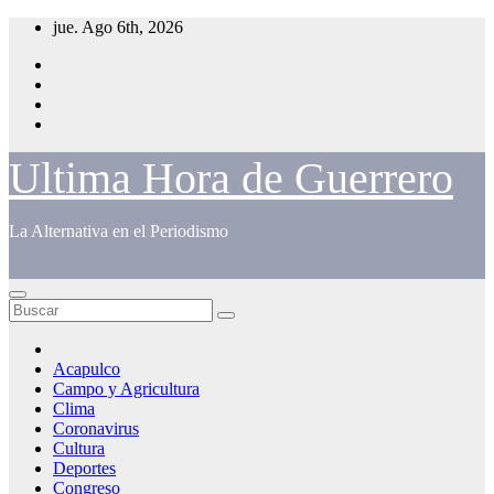
Saltar
jue. Ago 6th, 2026
al
contenido
Ultima Hora de Guerrero
La Alternativa en el Periodismo
Acapulco
Campo y Agricultura
Clima
Coronavirus
Cultura
Deportes
Congreso