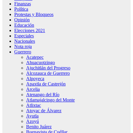
Finanzas
Política
Protestas y Bloqueos
Opinión
Educación
Elecciones 2021
Especiales
Nacionales
Nota roja
Guerrero
Acatepec
Ahuacuotzingo
Ajuchitlán del Progreso
Alcozauca de Guerrero
Alpoyeca
Apaxtla de Castrejón
Arcelia
Atenango del Río
Atlamajalcingo del Monte
Atlixtac
Atoyac de Álvarez
Ayutla
Azoyú
Benito Juárez
Buenavista de Cuéllar