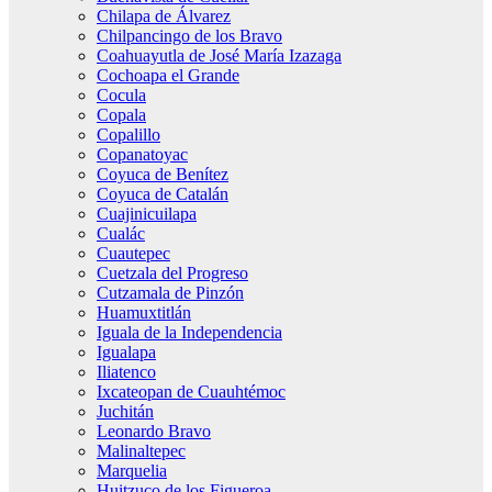
Chilapa de Álvarez
Chilpancingo de los Bravo
Coahuayutla de José María Izazaga
Cochoapa el Grande
Cocula
Copala
Copalillo
Copanatoyac
Coyuca de Benítez
Coyuca de Catalán
Cuajinicuilapa
Cualác
Cuautepec
Cuetzala del Progreso
Cutzamala de Pinzón
Huamuxtitlán
Iguala de la Independencia
Igualapa
Iliatenco
Ixcateopan de Cuauhtémoc
Juchitán
Leonardo Bravo
Malinaltepec
Marquelia
Huitzuco de los Figueroa