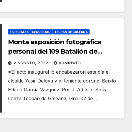
ESPECIALES
SEGURIDAD
TECPAN DE GALEANA
Monta exposición fotográfica
personal del 109 Batallón de
Infantería en zócalo de Tecpan
2 AGOSTO, 2022
ADMINWEB
*El acto inaugural lo encabezaron este día el
alcalde Yasir Deloya y el teniente coronel Benito
Hilario García Vázquez. Por J. Alberto Solís
Loeza Tecpan de Galeana, Gro; 02 de…