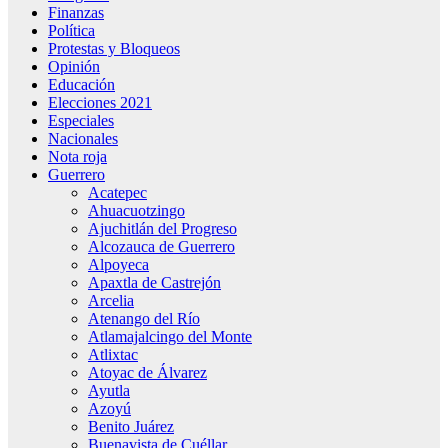
Finanzas
Política
Protestas y Bloqueos
Opinión
Educación
Elecciones 2021
Especiales
Nacionales
Nota roja
Guerrero
Acatepec
Ahuacuotzingo
Ajuchitlán del Progreso
Alcozauca de Guerrero
Alpoyeca
Apaxtla de Castrejón
Arcelia
Atenango del Río
Atlamajalcingo del Monte
Atlixtac
Atoyac de Álvarez
Ayutla
Azoyú
Benito Juárez
Buenavista de Cuéllar