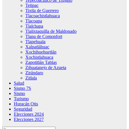
Tepecoacuilco de Trujano
Tetipac
Tixtla de Guerrero
Tlacoachistlahuaca
Tlacoapa
Tlalchapa
Tlalixtaquilla de Maldonado
Tlapa de Comonfort
Tlapehuala
Xalpatláhuac
Xochihuehuetlán
Xochistlahuaca
Zapotitlán Tablas
Zihuatanejo de Azueta
Zirándaro
Zitlala
Salud
Sismo 7S
Sismo
Turismo
Huracán Otis
Seguridad
Elecciones 2024
Elecciones 2027