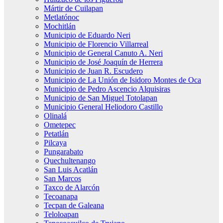
Mártir de Cuilapan
Metlatónoc
Mochitlán
Municipio de Eduardo Neri
Municipio de Florencio Villarreal
Municipio de General Canuto A. Neri
Municipio de José Joaquín de Herrera
Municipio de Juan R. Escudero
Municipio de La Unión de Isidoro Montes de Oca
Municipio de Pedro Ascencio Alquisiras
Municipio de San Miguel Totolapan
Municipio General Heliodoro Castillo
Olinalá
Ometepec
Petatlán
Pilcaya
Pungarabato
Quechultenango
San Luis Acatlán
San Marcos
Taxco de Alarcón
Tecoanapa
Tecpan de Galeana
Teloloapan