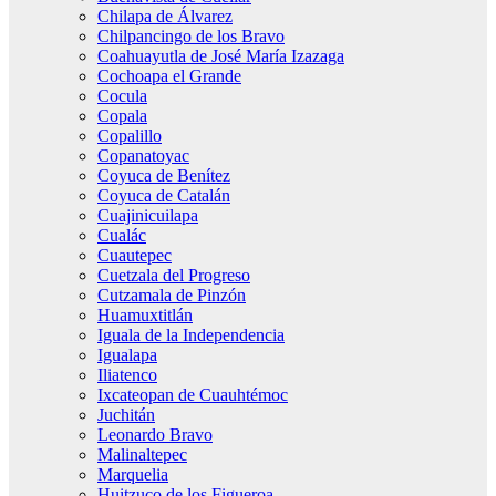
Chilapa de Álvarez
Chilpancingo de los Bravo
Coahuayutla de José María Izazaga
Cochoapa el Grande
Cocula
Copala
Copalillo
Copanatoyac
Coyuca de Benítez
Coyuca de Catalán
Cuajinicuilapa
Cualác
Cuautepec
Cuetzala del Progreso
Cutzamala de Pinzón
Huamuxtitlán
Iguala de la Independencia
Igualapa
Iliatenco
Ixcateopan de Cuauhtémoc
Juchitán
Leonardo Bravo
Malinaltepec
Marquelia
Huitzuco de los Figueroa