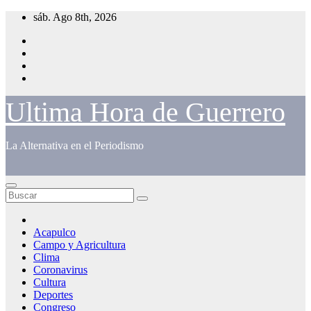
Saltar
sáb. Ago 8th, 2026
al
contenido
Ultima Hora de Guerrero
La Alternativa en el Periodismo
Acapulco
Campo y Agricultura
Clima
Coronavirus
Cultura
Deportes
Congreso