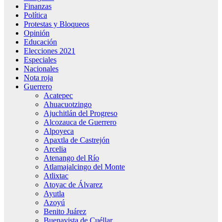
Finanzas
Política
Protestas y Bloqueos
Opinión
Educación
Elecciones 2021
Especiales
Nacionales
Nota roja
Guerrero
Acatepec
Ahuacuotzingo
Ajuchitlán del Progreso
Alcozauca de Guerrero
Alpoyeca
Apaxtla de Castrejón
Arcelia
Atenango del Río
Atlamajalcingo del Monte
Atlixtac
Atoyac de Álvarez
Ayutla
Azoyú
Benito Juárez
Buenavista de Cuéllar