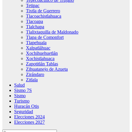
Tepecoacuilco de Trujano
Tetipac
Tixtla de Guerrero
Tlacoachistlahuaca
Tlacoapa
Tlalchapa
Tlalixtaquilla de Maldonado
Tlapa de Comonfort
Tlapehuala
Xalpatláhuac
Xochihuehuetlán
Xochistlahuaca
Zapotitlán Tablas
Zihuatanejo de Azueta
Zirándaro
Zitlala
Salud
Sismo 7S
Sismo
Turismo
Huracán Otis
Seguridad
Elecciones 2024
Elecciones 2027