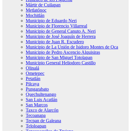
Mártir de Cuilapan
Metlatónoc
Mochitlán
Municipio de Eduardo Neri
Municipio de Florencio Villarreal
Municipio de General Canuto A. Neri
Municipio de José Joaquín de Herrera
Municipio de Juan R. Escudero
Municipio de La Unión de Isidoro Montes de Oca
Municipio de Pedro Ascencio Alquisiras
Municipio de San Miguel Totolapan
Municipio General Heliodoro Castillo
Olinalá
Ometepec
Petatlán
Pilcaya
Pungarabato
Quechultenango
San Luis Acatlán
San Marcos
Taxco de Alarcón
Tecoanapa
Tecpan de Galeana
Teloloapan