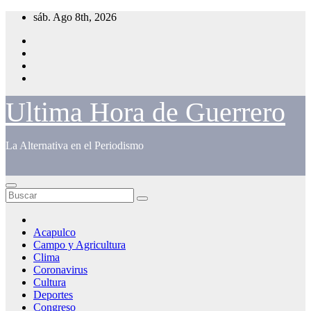
Saltar
sáb. Ago 8th, 2026
al
contenido
Ultima Hora de Guerrero
La Alternativa en el Periodismo
Acapulco
Campo y Agricultura
Clima
Coronavirus
Cultura
Deportes
Congreso