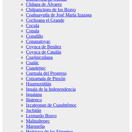
Chilapa de Álvarez
Chilpancingo de los Bravo
Coahuayutla de José María Izazaga
Cochoapa el Grande
Cocula
Copala
Copalillo
Copanatoyac
Coyuca de Benítez
Coyuca de Catalán
Cuajinicuilapa
Cualác
Cuautepec
Cuetzala del Progreso
Cutzamala de Pinzón
Huamuxtitlán
Iguala de la Independencia
Igualapa
Iliatenco
Ixcateopan de Cuauhtémoc
Juchitán
Leonardo Bravo
Malinaltepec
Marquelia
Huitzuco de los Figueroa