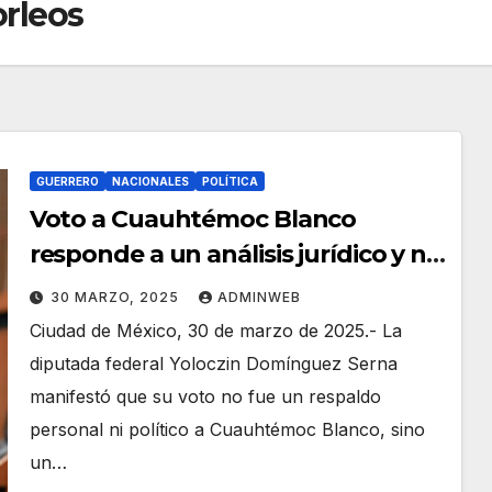
rleos
GUERRERO
NACIONALES
POLÍTICA
Voto a Cuauhtémoc Blanco
responde a un análisis jurídico y no
personal ni político, manifiesta
30 MARZO, 2025
ADMINWEB
Yoloczin Domínguez Serna
Ciudad de México, 30 de marzo de 2025.- La
diputada federal Yoloczin Domínguez Serna
manifestó que su voto no fue un respaldo
personal ni político a Cuauhtémoc Blanco, sino
un…