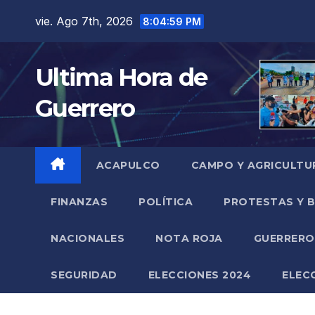
Saltar
vie. Ago 7th, 2026
8:05:00 PM
al
contenido
Ultima Hora de
Guerrero
ACAPULCO
CAMPO Y AGRICULTU
FINANZAS
POLÍTICA
PROTESTAS Y 
NACIONALES
NOTA ROJA
GUERRER
SEGURIDAD
ELECCIONES 2024
ELEC