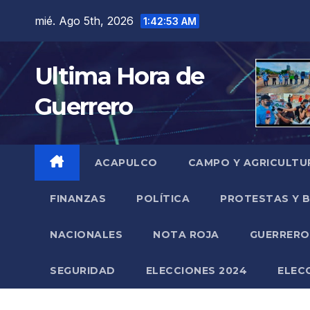
Saltar
mié. Ago 5th, 2026
1:42:54 AM
al
contenido
Ultima Hora de
Guerrero
ACAPULCO
CAMPO Y AGRICULTU
FINANZAS
POLÍTICA
PROTESTAS Y 
NACIONALES
NOTA ROJA
GUERRER
SEGURIDAD
ELECCIONES 2024
ELEC