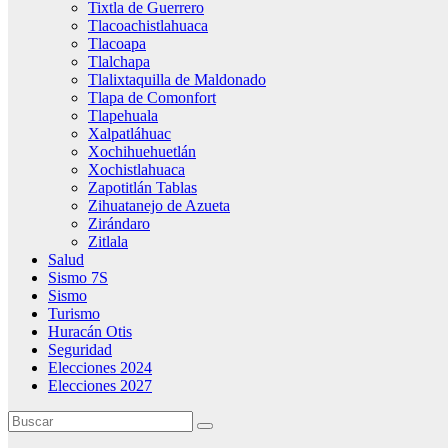
Tixtla de Guerrero
Tlacoachistlahuaca
Tlacoapa
Tlalchapa
Tlalixtaquilla de Maldonado
Tlapa de Comonfort
Tlapehuala
Xalpatláhuac
Xochihuehuetlán
Xochistlahuaca
Zapotitlán Tablas
Zihuatanejo de Azueta
Zirándaro
Zitlala
Salud
Sismo 7S
Sismo
Turismo
Huracán Otis
Seguridad
Elecciones 2024
Elecciones 2027