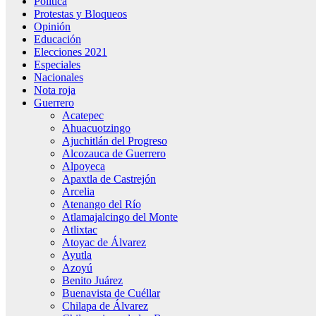
Política
Protestas y Bloqueos
Opinión
Educación
Elecciones 2021
Especiales
Nacionales
Nota roja
Guerrero
Acatepec
Ahuacuotzingo
Ajuchitlán del Progreso
Alcozauca de Guerrero
Alpoyeca
Apaxtla de Castrejón
Arcelia
Atenango del Río
Atlamajalcingo del Monte
Atlixtac
Atoyac de Álvarez
Ayutla
Azoyú
Benito Juárez
Buenavista de Cuéllar
Chilapa de Álvarez