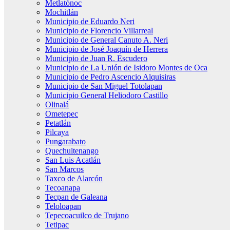
Metlatónoc
Mochitlán
Municipio de Eduardo Neri
Municipio de Florencio Villarreal
Municipio de General Canuto A. Neri
Municipio de José Joaquín de Herrera
Municipio de Juan R. Escudero
Municipio de La Unión de Isidoro Montes de Oca
Municipio de Pedro Ascencio Alquisiras
Municipio de San Miguel Totolapan
Municipio General Heliodoro Castillo
Olinalá
Ometepec
Petatlán
Pilcaya
Pungarabato
Quechultenango
San Luis Acatlán
San Marcos
Taxco de Alarcón
Tecoanapa
Tecpan de Galeana
Teloloapan
Tepecoacuilco de Trujano
Tetipac