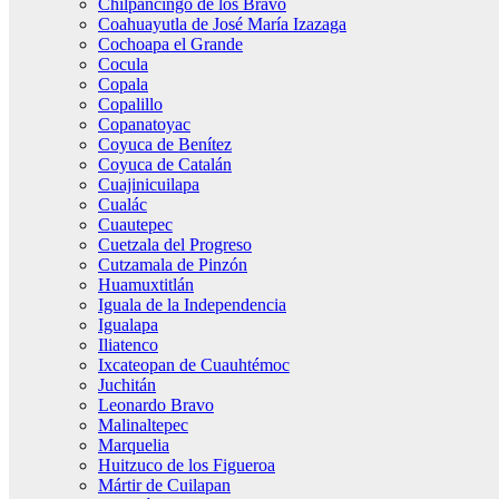
Chilpancingo de los Bravo
Coahuayutla de José María Izazaga
Cochoapa el Grande
Cocula
Copala
Copalillo
Copanatoyac
Coyuca de Benítez
Coyuca de Catalán
Cuajinicuilapa
Cualác
Cuautepec
Cuetzala del Progreso
Cutzamala de Pinzón
Huamuxtitlán
Iguala de la Independencia
Igualapa
Iliatenco
Ixcateopan de Cuauhtémoc
Juchitán
Leonardo Bravo
Malinaltepec
Marquelia
Huitzuco de los Figueroa
Mártir de Cuilapan