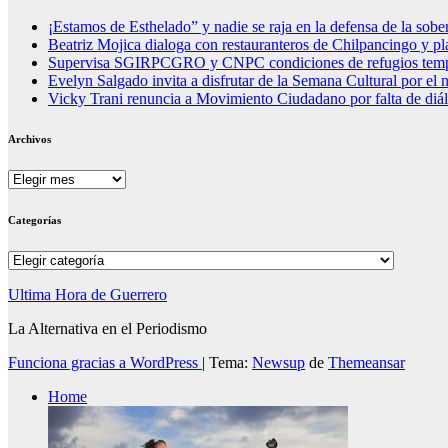
¡Estamos de Esthelado” y nadie se raja en la defensa de la sobe
Beatriz Mojica dialoga con restauranteros de Chilpancingo y plan
Supervisa SGIRPCGRO y CNPC condiciones de refugios tempora
Evelyn Salgado invita a disfrutar de la Semana Cultural por el n
Vicky Trani renuncia a Movimiento Ciudadano por falta de diál
Archivos
Archivos
Categorías
Categorías
Ultima Hora de Guerrero
La Alternativa en el Periodismo
Funciona gracias a WordPress
|
Tema:
Newsup
de
Themeansar
Home