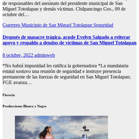
de responsables del asesinato del presidente municipal de San
Miguel Tototlapan y demás víctimas. Chilpancingo Gro., 09 de
octubre del…
Guerrero
Municipio de San Miguel Totolapan
Seguridad
Después de masacre trágica, acude Evelyn Salgado a reiterar
apoyo y respaldo a deudos de víctimas de San Miguel Totolapan
8 octubre, 2022
adminweb
*No habrá impunidad les ratifica la gobernadora *La mandataria
estatal sostuvo una reunión de seguridad e instruye presencia
permanente de las fuerzas de seguridad en San Miguel Totolapan;
FGE avanza…
Florería
Producciones Blanco y Negro