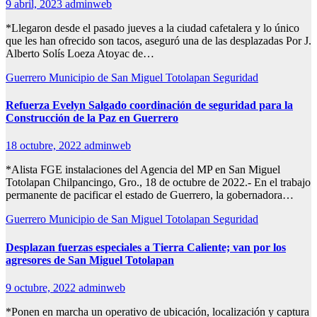
9 abril, 2023
adminweb
*Llegaron desde el pasado jueves a la ciudad cafetalera y lo único
que les han ofrecido son tacos, aseguró una de las desplazadas Por J.
Alberto Solís Loeza Atoyac de…
Guerrero
Municipio de San Miguel Totolapan
Seguridad
Refuerza Evelyn Salgado coordinación de seguridad para la
Construcción de la Paz en Guerrero
18 octubre, 2022
adminweb
*Alista FGE instalaciones del Agencia del MP en San Miguel
Totolapan Chilpancingo, Gro., 18 de octubre de 2022.- En el trabajo
permanente de pacificar el estado de Guerrero, la gobernadora…
Guerrero
Municipio de San Miguel Totolapan
Seguridad
Desplazan fuerzas especiales a Tierra Caliente; van por los
agresores de San Miguel Totolapan
9 octubre, 2022
adminweb
*Ponen en marcha un operativo de ubicación, localización y captura