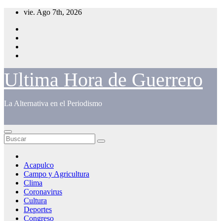
Saltar
vie. Ago 7th, 2026
al
contenido
Ultima Hora de Guerrero
La Alternativa en el Periodismo
Acapulco
Campo y Agricultura
Clima
Coronavirus
Cultura
Deportes
Congreso