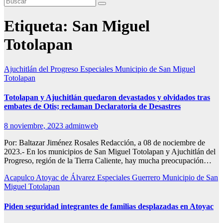
Etiqueta:
San Miguel
Totolapan
Ajuchitlán del Progreso
Especiales
Municipio de San Miguel
Totolapan
Totolapan y Ajuchitlán quedaron devastados y olvidados tras
embates de Otis; reclaman Declaratoria de Desastres
8 noviembre, 2023
adminweb
Por: Baltazar Jiménez Rosales Redacción, a 08 de nociembre de
2023.- En los municipios de San Miguel Totolapan y Ajuchitlán del
Progreso, región de la Tierra Caliente, hay mucha preocupación…
Acapulco
Atoyac de Álvarez
Especiales
Guerrero
Municipio de San
Miguel Totolapan
Piden seguridad integrantes de familias desplazadas en Atoyac