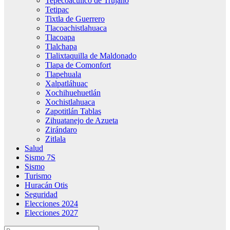
Tepecoacuilco de Trujano
Tetipac
Tixtla de Guerrero
Tlacoachistlahuaca
Tlacoapa
Tlalchapa
Tlalixtaquilla de Maldonado
Tlapa de Comonfort
Tlapehuala
Xalpatláhuac
Xochihuehuetlán
Xochistlahuaca
Zapotitlán Tablas
Zihuatanejo de Azueta
Zirándaro
Zitlala
Salud
Sismo 7S
Sismo
Turismo
Huracán Otis
Seguridad
Elecciones 2024
Elecciones 2027