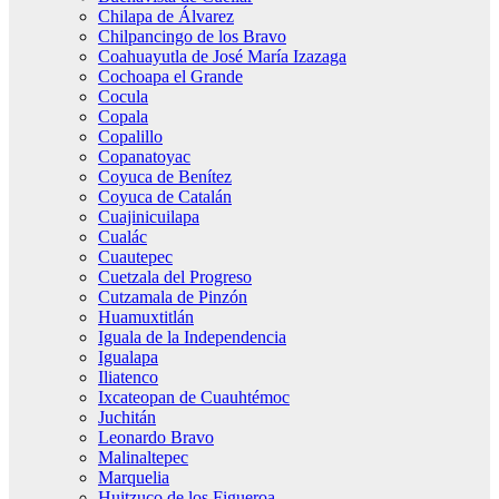
Chilapa de Álvarez
Chilpancingo de los Bravo
Coahuayutla de José María Izazaga
Cochoapa el Grande
Cocula
Copala
Copalillo
Copanatoyac
Coyuca de Benítez
Coyuca de Catalán
Cuajinicuilapa
Cualác
Cuautepec
Cuetzala del Progreso
Cutzamala de Pinzón
Huamuxtitlán
Iguala de la Independencia
Igualapa
Iliatenco
Ixcateopan de Cuauhtémoc
Juchitán
Leonardo Bravo
Malinaltepec
Marquelia
Huitzuco de los Figueroa