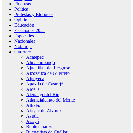
Finanzas
Política
Protestas y Bloqueos
Opinión
Educación
Elecciones 2021
Especiales
Nacionales
Nota roja
Guerrero
Acatepec
Ahuacuotzingo
Ajuchitlán del Progreso
Alcozauca de Guerrero
Alpoyeca
Apaxtla de Castrejón
Arcelia
Atenango del Río
Atlamajalcingo del Monte
Atlixtac
Atoyac de Álvarez
Ayutla
Azoyú
Benito Juárez
Buenavista de Cuéllar