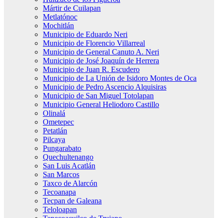
Mártir de Cuilapan
Metlatónoc
Mochitlán
Municipio de Eduardo Neri
Municipio de Florencio Villarreal
Municipio de General Canuto A. Neri
Municipio de José Joaquín de Herrera
Municipio de Juan R. Escudero
Municipio de La Unión de Isidoro Montes de Oca
Municipio de Pedro Ascencio Alquisiras
Municipio de San Miguel Totolapan
Municipio General Heliodoro Castillo
Olinalá
Ometepec
Petatlán
Pilcaya
Pungarabato
Quechultenango
San Luis Acatlán
San Marcos
Taxco de Alarcón
Tecoanapa
Tecpan de Galeana
Teloloapan