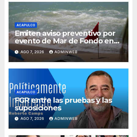
ACAPULCO
Emiten aviso preventivo por
evento de Mar de Fondo en
las costas de Guerrero
AGO 7, 2026
ADMINWEB
ACAPULCO
FGR entre las pruebas y las
suposiciones
AGO 7, 2026
ADMINWEB