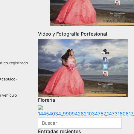
Video y Fotografía Porfesional
stico registrado
 Acapulco-
n vehículo
Florería
Entradas recientes