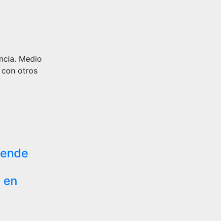
ncia. Medio
 con otros
iende
 en