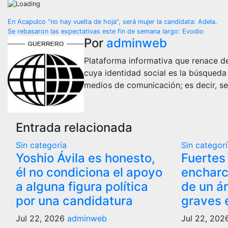
Navegación
En Acapulco “no hay vuelta de hoja”, será mujer la candidata: Adela.
Se rebasaron las expectativas este fin de semana largo: Evodio
de
Por
adminweb
entradas
Plataforma informativa que renace de
cuya identidad social es la búsqueda
medios de comunicación; es decir, se
Entrada relacionada
Sin categoría
Sin categor
Yoshio Ávila es honesto,
Fuertes
él no condiciona el apoyo
encharc
a alguna figura política
de un ár
por una candidatura
graves 
Jul 22, 2026
adminweb
Jul 22, 20