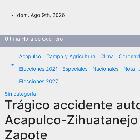
Saltar
al
dom. Ago 9th, 2026
contenido
Ultima Hora de Guerrero
Acapulco
Campo y Agricultura
Clima
Coronavi
Elecciones 2021
Especiales
Nacionales
Nota r
Elecciones 2027
Sin categoría
Trágico accidente auto
Acapulco-Zihuatanejo a
Zapote