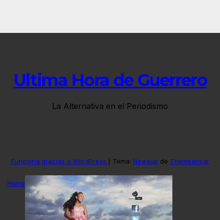
Ultima Hora de Guerrero
La Alternativa en el Periodismo
Funciona gracias a WordPress
|
Tema:
Newsup
de
Themeansar
Home