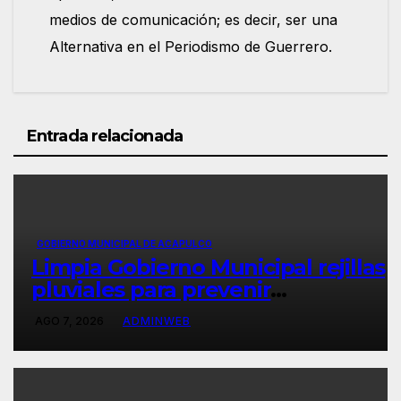
medios de comunicación; es decir, ser una
Alternativa en el Periodismo de Guerrero.
Entrada relacionada
GOBIERNO MUNICIPAL DE ACAPULCO
Limpia Gobierno Municipal rejillas
pluviales para prevenir
encharcamientos
AGO 7, 2026
ADMINWEB