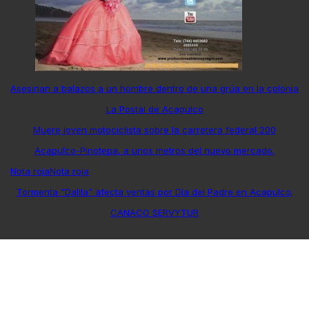
Asesinan a balazos a un hombre dentro de una grúa en la colonia
La Postal de Acapulco
Muere joven motociclista sobre la carretera federal 200
Acapulco-Pinotepa, a unos metros del nuevo mercado.
Nota roja
Nota roja
Tormenta “Dalila” afecta ventas por Día del Padre en Acapulco;
CANACO SERVYTUR