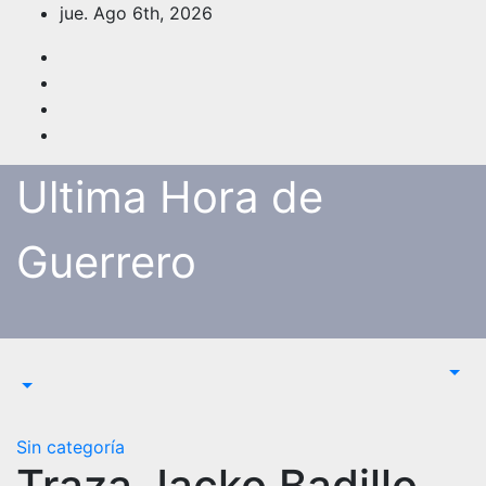
Saltar
jue. Ago 6th, 2026
al
contenido
Ultima Hora de
Guerrero
Sin categoría
Traza Jacko Badillo