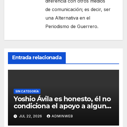
diferencia con otros medios
de comunicación; es decir, ser
una Alternativa en el
Periodismo de Guerrero.
Entrada relacionada
SIN CATEGORÍA
Yoshio Ávila es honesto, él no
condiciona el apoyo a alguna
figura política por una
JUL 22, 2026
ADMINWEB
candidatura