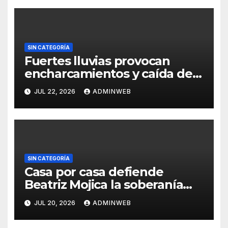
SIN CATEGORÍA
Fuertes lluvias provocan
encharcamientos y caída de
un árbol, sin daños graves en
JUL 22, 2026
ADMINWEB
Acapulco
SIN CATEGORÍA
Casa por casa defiende
Beatriz Mojica la soberanía
nacional en Tlapa
JUL 20, 2026
ADMINWEB