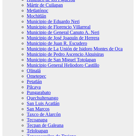
Mártir de Cuilapan
Metlatónoc
Mochitlán
Municipio de Eduardo Neri
Municipio de Florencio Villarreal
Municipio de General Canuto A. Neri
Municipio de José Joaquín de Herrera
Municipio de Juan R. Escudero
Municipio de La Unión de Isidoro Montes de Oca
Municipio de Pedro Ascencio Alquisiras
Municipio de San Miguel Totolapan
Municipio General Heliodoro Castillo
Olinalá
Ometepec
Petatlán
Pilcaya
Pungarabato
Quechultenango
San Luis Acatlán
San Marcos
Taxco de Alarcón
Tecoanapa
Tecpan de Galeana
Teloloapan