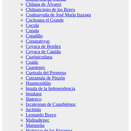
Chilapa de Álvarez
Chilpancingo de los Bravo
Coahuayutla de José María Izazaga
Cochoapa el Grande
Cocula
Copala
Copalillo
Copanatoyac
Coyuca de Benítez
Coyuca de Catalán
Cuajinicuilapa
Cualác
Cuautepec
Cuetzala del Progreso
Cutzamala de Pinzón
Huamuxtitlán
Iguala de la Independencia
Igualapa
Iliatenco
Ixcateopan de Cuauhtémoc
Juchitán
Leonardo Bravo
Malinaltepec
Marquelia
Huitzuco de los Figueroa