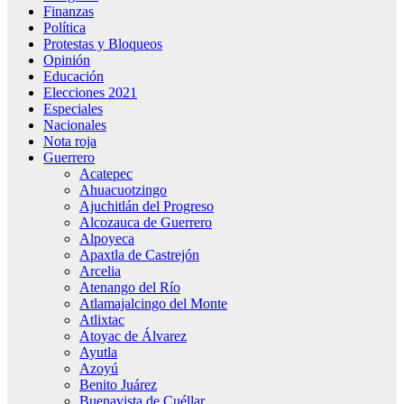
Finanzas
Política
Protestas y Bloqueos
Opinión
Educación
Elecciones 2021
Especiales
Nacionales
Nota roja
Guerrero
Acatepec
Ahuacuotzingo
Ajuchitlán del Progreso
Alcozauca de Guerrero
Alpoyeca
Apaxtla de Castrejón
Arcelia
Atenango del Río
Atlamajalcingo del Monte
Atlixtac
Atoyac de Álvarez
Ayutla
Azoyú
Benito Juárez
Buenavista de Cuéllar