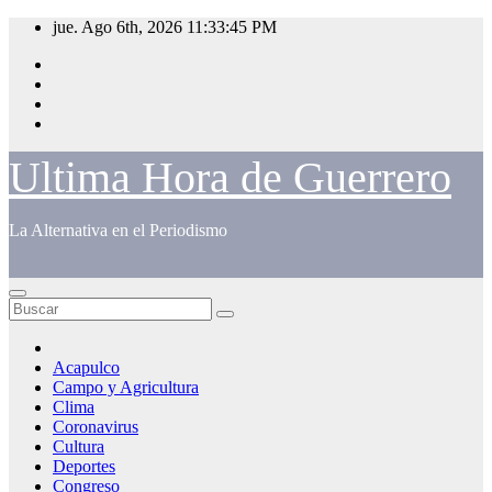
Saltar
jue. Ago 6th, 2026
11:33:46 PM
al
contenido
Ultima Hora de Guerrero
La Alternativa en el Periodismo
Acapulco
Campo y Agricultura
Clima
Coronavirus
Cultura
Deportes
Congreso