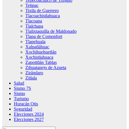
Tepecoacuilco de Trujano
Tetipac
Tixtla de Guerrero
Tlacoachistlahuaca
Tlacoapa
Tlalchapa
Tlalixtaquilla de Maldonado
Tlapa de Comonfort
Tlapehuala
Xalpatláhuac
Xochihuehuetlán
Xochistlahuaca
Zapotitlán Tablas
Zihuatanejo de Azueta
Zirándaro
Zitlala
Salud
Sismo 7S
Sismo
Turismo
Huracán Otis
Seguridad
Elecciones 2024
Elecciones 2027