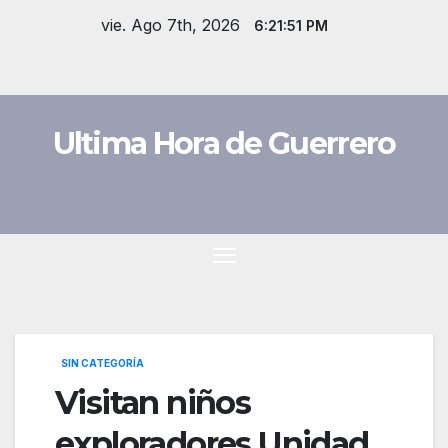
Saltar
vie. Ago 7th, 2026
6:21:52 PM
al
contenido
Ultima Hora de Guerrero
SIN CATEGORÍA
Visitan niños
exploradores Unidad