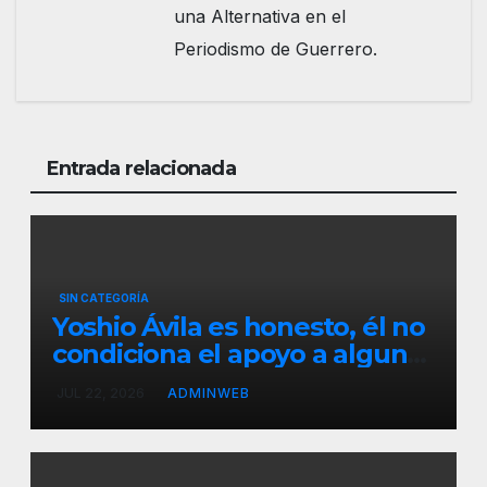
una Alternativa en el
Periodismo de Guerrero.
Entrada relacionada
SIN CATEGORÍA
Yoshio Ávila es honesto, él no
condiciona el apoyo a alguna
figura política por una
JUL 22, 2026
ADMINWEB
candidatura