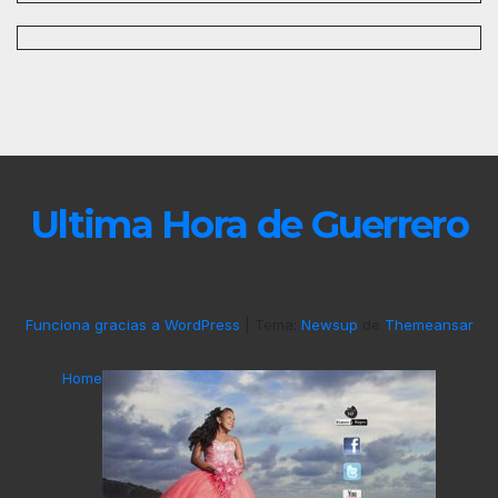
Ultima Hora de Guerrero
Funciona gracias a WordPress
|
Tema:
Newsup
de
Themeansar
Home