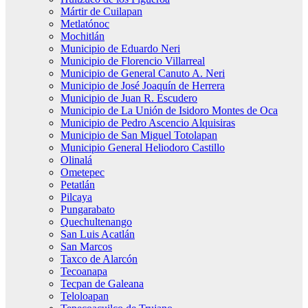
Mártir de Cuilapan
Metlatónoc
Mochitlán
Municipio de Eduardo Neri
Municipio de Florencio Villarreal
Municipio de General Canuto A. Neri
Municipio de José Joaquín de Herrera
Municipio de Juan R. Escudero
Municipio de La Unión de Isidoro Montes de Oca
Municipio de Pedro Ascencio Alquisiras
Municipio de San Miguel Totolapan
Municipio General Heliodoro Castillo
Olinalá
Ometepec
Petatlán
Pilcaya
Pungarabato
Quechultenango
San Luis Acatlán
San Marcos
Taxco de Alarcón
Tecoanapa
Tecpan de Galeana
Teloloapan