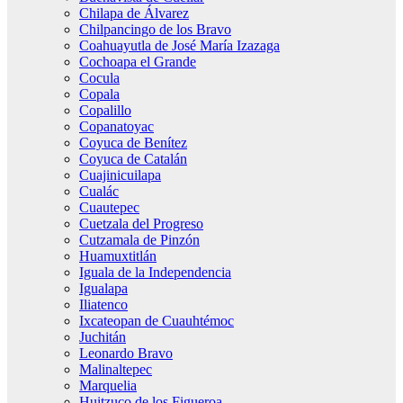
Chilapa de Álvarez
Chilpancingo de los Bravo
Coahuayutla de José María Izazaga
Cochoapa el Grande
Cocula
Copala
Copalillo
Copanatoyac
Coyuca de Benítez
Coyuca de Catalán
Cuajinicuilapa
Cualác
Cuautepec
Cuetzala del Progreso
Cutzamala de Pinzón
Huamuxtitlán
Iguala de la Independencia
Igualapa
Iliatenco
Ixcateopan de Cuauhtémoc
Juchitán
Leonardo Bravo
Malinaltepec
Marquelia
Huitzuco de los Figueroa