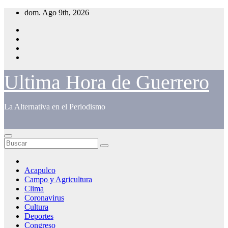
Saltar
dom. Ago 9th, 2026
al
contenido
Ultima Hora de Guerrero
La Alternativa en el Periodismo
Acapulco
Campo y Agricultura
Clima
Coronavirus
Cultura
Deportes
Congreso