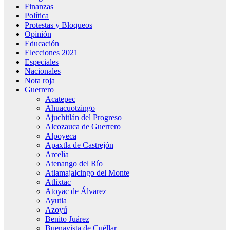
Finanzas
Política
Protestas y Bloqueos
Opinión
Educación
Elecciones 2021
Especiales
Nacionales
Nota roja
Guerrero
Acatepec
Ahuacuotzingo
Ajuchitlán del Progreso
Alcozauca de Guerrero
Alpoyeca
Apaxtla de Castrejón
Arcelia
Atenango del Río
Atlamajalcingo del Monte
Atlixtac
Atoyac de Álvarez
Ayutla
Azoyú
Benito Juárez
Buenavista de Cuéllar