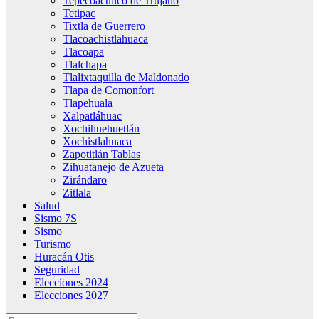
Tepecoacuilco de Trujano
Tetipac
Tixtla de Guerrero
Tlacoachistlahuaca
Tlacoapa
Tlalchapa
Tlalixtaquilla de Maldonado
Tlapa de Comonfort
Tlapehuala
Xalpatláhuac
Xochihuehuetlán
Xochistlahuaca
Zapotitlán Tablas
Zihuatanejo de Azueta
Zirándaro
Zitlala
Salud
Sismo 7S
Sismo
Turismo
Huracán Otis
Seguridad
Elecciones 2024
Elecciones 2027