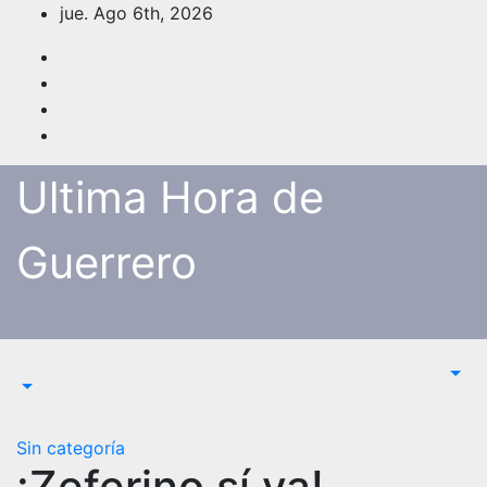
Saltar
jue. Ago 6th, 2026
al
contenido
Ultima Hora de
Guerrero
Sin categoría
¡Zeferino sí va!