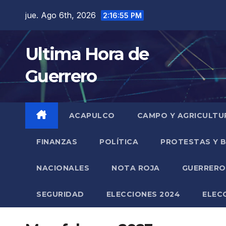
Saltar
jue. Ago 6th, 2026
2:16:56 PM
al
contenido
Ultima Hora de
Guerrero
ACAPULCO
CAMPO Y AGRICULTU
FINANZAS
POLÍTICA
PROTESTAS Y 
NACIONALES
NOTA ROJA
GUERRER
SEGURIDAD
ELECCIONES 2024
ELEC