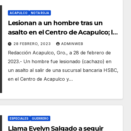
ACAPULCO
NOTA ROJA
Lesionan a un hombre tras un
asalto en el Centro de Acapulco; le
quitan 58 mil pesos
28 FEBRERO, 2023
ADMINWEB
Redacción Acapulco, Gro., a 28 de febrero de
2023.- Un hombre fue lesionado (cachazo) en
un asalto al salir de una sucursal bancaria HSBC,
en el Centro de Acapulco y…
ESPECIALES
GUERRERO
Llama Evelyn Salgado a seguir