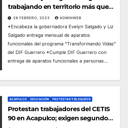
trabajando en territorio más que
en escritorio con empatía y amor al
28 FEBRERO, 2023
ADMINWEB
prójimo
*Encabeza la gobernadora Evelyn Salgado y Liz
Salgado entrega mensual de aparatos
funcionales del programa “Transformando Vidas”
del DIF Guerrero *Cumple DIF Guerrero con
entrega de aparatos funcionales a personas…
ACAPULCO
EDUCACIÓN
PROTESTAS Y BLOQUEOS
Protestan trabajadores del CETIS
90 en Acapulco; exigen segundo
pago del bono decembrino