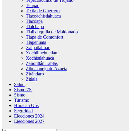
Tepecoacuilco de Trujano
Tetipac
Tixtla de Guerrero
Tlacoachistlahuaca
Tlacoapa
Tlalchapa
Tlalixtaquilla de Maldonado
Tlapa de Comonfort
Tlapehuala
Xalpatláhuac
Xochihuehuetlán
Xochistlahuaca
Zapotitlán Tablas
Zihuatanejo de Azueta
Zirándaro
Zitlala
Salud
Sismo 7S
Sismo
Turismo
Huracán Otis
Seguridad
Elecciones 2024
Elecciones 2027