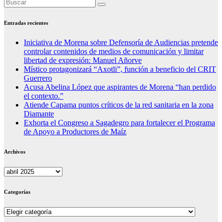
Entradas recientes
Iniciativa de Morena sobre Defensoría de Audiencias pretende
controlar contenidos de medios de comunicación y limitar
libertad de expresión: Manuel Añorve
Místico protagonizará “Axotli”, función a beneficio del CRIT
Guerrero
Acusa Abelina López que aspirantes de Morena “han perdido
el contexto.”
Atiende Capama puntos críticos de la red sanitaria en la zona
Diamante
Exhorta el Congreso a Sagadegro para fortalecer el Programa
de Apoyo a Productores de Maíz
Archivos
Archivos
Categorías
Categorías