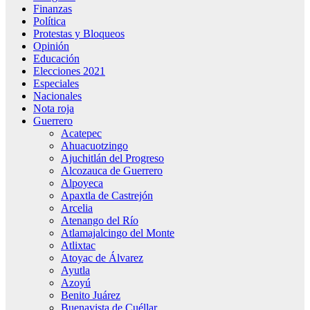
Finanzas
Política
Protestas y Bloqueos
Opinión
Educación
Elecciones 2021
Especiales
Nacionales
Nota roja
Guerrero
Acatepec
Ahuacuotzingo
Ajuchitlán del Progreso
Alcozauca de Guerrero
Alpoyeca
Apaxtla de Castrejón
Arcelia
Atenango del Río
Atlamajalcingo del Monte
Atlixtac
Atoyac de Álvarez
Ayutla
Azoyú
Benito Juárez
Buenavista de Cuéllar