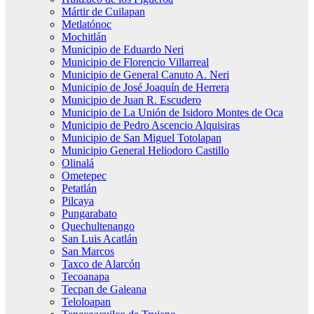
Mártir de Cuilapan
Metlatónoc
Mochitlán
Municipio de Eduardo Neri
Municipio de Florencio Villarreal
Municipio de General Canuto A. Neri
Municipio de José Joaquín de Herrera
Municipio de Juan R. Escudero
Municipio de La Unión de Isidoro Montes de Oca
Municipio de Pedro Ascencio Alquisiras
Municipio de San Miguel Totolapan
Municipio General Heliodoro Castillo
Olinalá
Ometepec
Petatlán
Pilcaya
Pungarabato
Quechultenango
San Luis Acatlán
San Marcos
Taxco de Alarcón
Tecoanapa
Tecpan de Galeana
Teloloapan