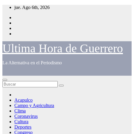
Saltar
jue. Ago 6th, 2026
al
contenido
Ultima Hora de Guerrero
La Alternativa en el Periodismo
Acapulco
Campo y Agricultura
Clima
Coronavirus
Cultura
Deportes
Congreso