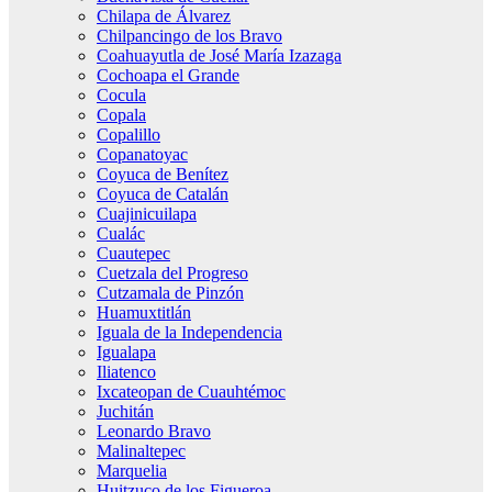
Chilapa de Álvarez
Chilpancingo de los Bravo
Coahuayutla de José María Izazaga
Cochoapa el Grande
Cocula
Copala
Copalillo
Copanatoyac
Coyuca de Benítez
Coyuca de Catalán
Cuajinicuilapa
Cualác
Cuautepec
Cuetzala del Progreso
Cutzamala de Pinzón
Huamuxtitlán
Iguala de la Independencia
Igualapa
Iliatenco
Ixcateopan de Cuauhtémoc
Juchitán
Leonardo Bravo
Malinaltepec
Marquelia
Huitzuco de los Figueroa